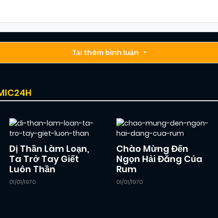
Chapter 16
10/12/2024
(JL)
Chapter 14
Tải thêm bình luận
10/12/2024
(JL)
Chapter 12
10/12/2024
(JL)
OMIC24H
Chapter 10
10/12/2024
(JL)
Dị Thần Làm Loạn,
Chào Mừng Đến
Chapter 8
10/12/2024
(JL)
Ta Trở Tay Giết
Ngọn Hải Đăng Của
Luôn Thần
Rum
01/01/1970
01/01/1970
Chapter 6
10/12/2024
(JL)