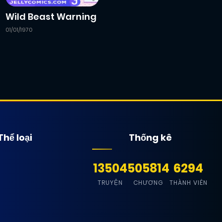
Wild Beast Warning
01/01/1970
Thể loại
Thống kê
13504
505814
6294
TRUYỆN
CHƯƠNG
THÀNH VIÊN