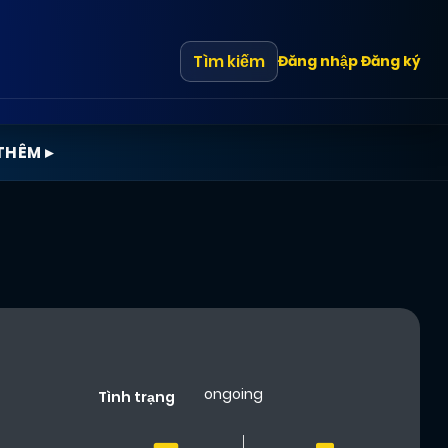
Tìm kiếm
Đăng nhập
Đăng ký
THÊM ▸
ongoing
Tình trạng