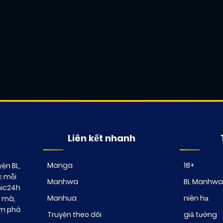
Chapter 4
10/12/2024
(JL)
Chapter 2
10/12/2024
(JL)
Chapter 0
10/12/2024
(JL)
Liên kết nhanh
Manga
18+
ện BL,
c mỗi
Manhwa
BL Manhwa
mic24h
Manhua
niên hạ
t mà,
ám phá
Truyện theo dõi
giả tưởng