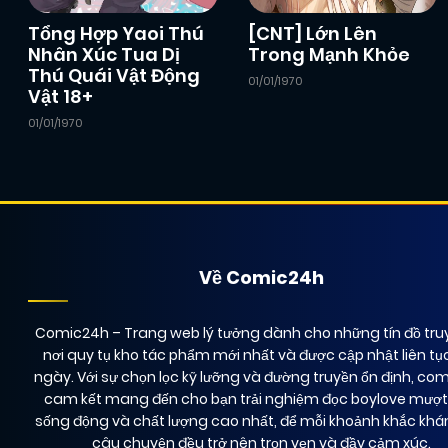
Chapter 5
10/12/2024
(JL)
Tổng Hợp Yaoi Thú
[CNT] Lớn Lên
Nhân Xúc Tua Dị
Trong Mạnh Khỏe
Thú Quái Vật Động
01/01/1970
Chapter 3
10/12/2024
(JL)
Vật 18+
01/01/1970
Chapter 1
10/12/2024
(JL)
Về Comic24h
Comic24h
– Trang web lý tưởng dành cho những tín đồ truy
nơi quy tụ kho tác phẩm mới nhất và được cập nhật liên tụ
ngày. Với sự chọn lọc kỹ lưỡng và đường truyền ổn định, co
cam kết mang đến cho bạn trải nghiệm đọc boylove mượ
sống động và chất lượng cao nhất, để mỗi khoảnh khắc kh
câu chuyện đều trở nên trọn vẹn và đầy cảm xúc.