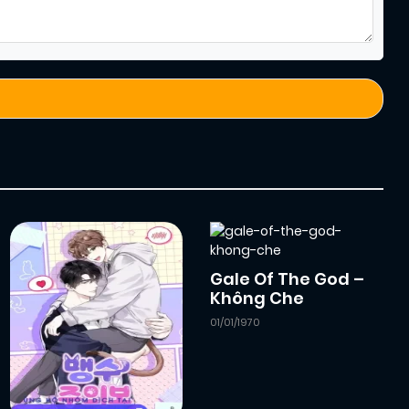
Gale Of The God –
Không Che
01/01/1970