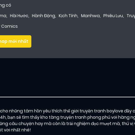
ng có
ama
,
Hài Hước
,
Hành Động
,
Kịch Tính
,
Manhwa
,
Phiêu Lưu
,
Tru
ly Comics
hap mới nhất
o những tâm hồn yêu thích thế giới truyện tranh boylove đầy 
24h, bạn sẽ tìm thấy kho tàng truyện tranh phong phú với hàng ng
ng câu chuyện hay mà còn là trải nghiệm đọc mượt mà, thú vị 
 vời nhất nhé!