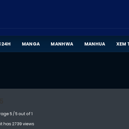
C24H
MANGA
MANHWA
MANHUA
XEM 
5
rage
5
/
5
out of
1
 it has 2739 views