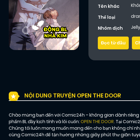
Khô
Tên khác
dr
Thể loại
Jel
Nhóm dịch
Đọc từ đầu
C
NỘI DUNG TRUYỆN OPEN THE DOOR
Chào mừng bạn đến với Comic24h – không gian dành riêng ch
phẩm BL đầy kịch tính và lôi cuốn:
OPEN THE DOOR
. Tại Comic
Chúng tôi luôn mong muốn mang đến cho bạn không chỉ nhữ
cùng Comic24h để tận hưởng những giây phút thư giãn tuyệt