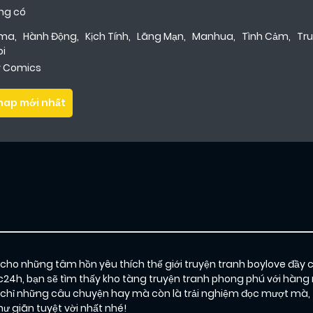
ng có
ama
,
Hành Động
,
Kịch Tính
,
Lãng Mạn
,
Manhua
,
Tình Cảm
,
Tr
oi
ly Comics
hap mới nhất
o những tâm hồn yêu thích thế giới truyện tranh boylove đầy 
c24h, bạn sẽ tìm thấy kho tàng truyện tranh phong phú với hàng 
ỉ những câu chuyện hay mà còn là trải nghiệm đọc mượt mà, th
 giãn tuyệt vời nhất nhé!