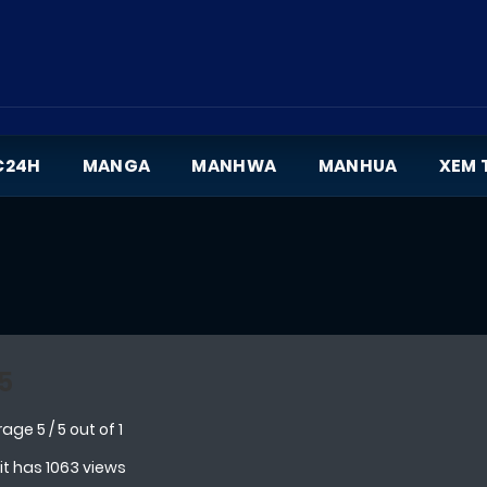
C24H
MANGA
MANHWA
MANHUA
XEM 
5
rage
5
/
5
out of
1
 it has 1063 views