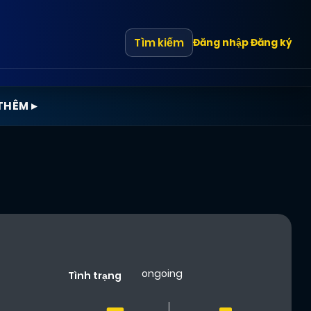
Tìm kiếm
Đăng nhập
Đăng ký
THÊM ▸
ongoing
Tình trạng