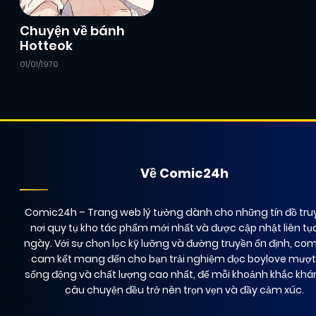
Chapter 17
01/01/2026
(VIP)
Chuyện về bánh
Hotteok
01/01/1970
Chapter 15
01/01/2026
(VIP)
Chapter 13
01/01/2026
(VIP)
Chapter 11
14/12/2024
(JL)
Về Comic24h
Comic24h
– Trang web lý tưởng dành cho những tín đồ truy
Chapter 9
01/01/2026
(VIP)
nơi quy tụ kho tác phẩm mới nhất và được cập nhật liên tụ
ngày. Với sự chọn lọc kỹ lưỡng và đường truyền ổn định, co
cam kết mang đến cho bạn trải nghiệm đọc boylove mượ
Chapter 7
01/01/2026
(VIP)
sống động và chất lượng cao nhất, để mỗi khoảnh khắc kh
câu chuyện đều trở nên trọn vẹn và đầy cảm xúc.