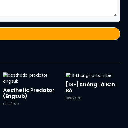
[18+] Không Là Bạn
Aesthetic Predator
Bè
(Engsub)
01/01/1970
01/01/1970