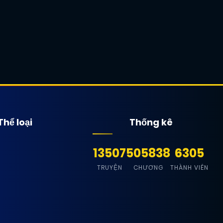
Thể loại
Thống kê
13507
505838
6305
TRUYỆN
CHƯƠNG
THÀNH VIÊN