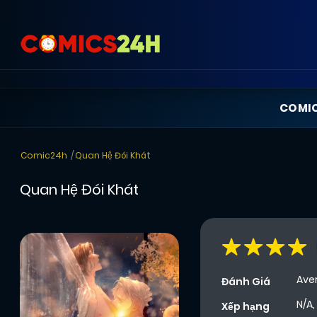
COMI
Comic24h
Quan Hệ Đói Khát
Quan Hệ Đói Khát
Ave
Đánh Giá
N/A,
Xếp hạng