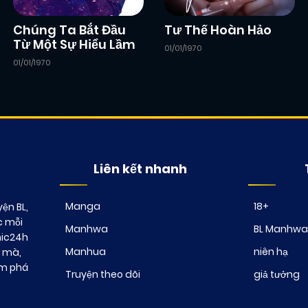
Chapter 16
01/01/2026
(VIP)
Chúng Ta Bắt Đầu
Tư Thế Hoàn Hảo
Từ Một Sự Hiểu Lầm
01/01/1970
01/01/1970
Chapter 14
01/01/2026
(VIP)
Chapter 12
14/12/2024
(JL)
Chapter 10
01/01/2026
(VIP)
Liên kết nhanh
Manga
18+
ện BL,
Chapter 8
01/01/2026
(VIP)
c mỗi
Manhwa
BL Manhwa
mic24h
Manhua
niên hạ
t mà,
Chapter 6
01/01/2026
(VIP)
ám phá
Truyện theo dõi
giả tưởng