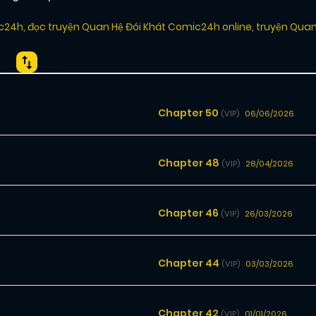
ic24h
,
đọc truyện Quan Hệ Đói Khát Comic24h online
,
truyện Quan
Chapter 50
06/06/2026
(VIP)
Chapter 48
28/04/2026
(VIP)
Chapter 46
26/03/2026
(VIP)
Chapter 44
03/03/2026
(VIP)
Chapter 42
01/01/2026
(VIP)