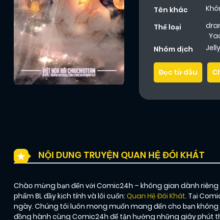
Khô
Tên khác
dr
Thể loại
Ya
Jel
Nhóm dịch
Đọc từ đầu
C
NỘI DUNG TRUYỆN QUAN HỆ ĐÓI KHÁT
Chào mừng bạn đến với Comic24h – không gian dành riêng ch
phẩm BL đầy kịch tính và lôi cuốn:
Quan Hệ Đói Khát
. Tại Comi
ngày. Chúng tôi luôn mong muốn mang đến cho bạn không ch
đồng hành cùng Comic24h để tận hưởng những giây phút thư