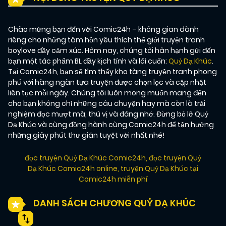
Chào mừng bạn đến với Comic24h – không gian dành
riêng cho những tâm hồn yêu thích thế giới truyện tranh
boylove đầy cảm xúc. Hôm nay, chúng tôi hân hạnh gửi đến
bạn một tác phẩm BL đầy kịch tính và lôi cuốn:
Quỷ Dạ Khúc
.
Tại Comic24h, bạn sẽ tìm thấy kho tàng truyện tranh phong
phú với hàng ngàn tựa truyện được chọn lọc và cập nhật
liên tục mỗi ngày. Chúng tôi luôn mong muốn mang đến
cho bạn không chỉ những câu chuyện hay mà còn là trải
nghiệm đọc mượt mà, thú vị và đáng nhớ. Đừng bỏ lỡ Quỷ
Dạ Khúc và cùng đồng hành cùng Comic24h để tận hưởng
những giây phút thư giãn tuyệt vời nhất nhé!
đọc truyện Quỷ Dạ Khúc Comic24h
,
đọc truyện Quỷ
Dạ Khúc Comic24h online
,
truyện Quỷ Dạ Khúc tại
Comic24h miễn phí
DANH SÁCH CHƯƠNG QUỶ DẠ KHÚC