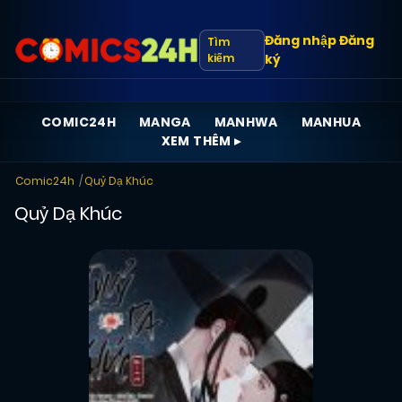
Đăng nhập
Đăng
Tìm
kiếm
ký
COMIC24H
MANGA
MANHWA
MANHUA
XEM THÊM ▸
Comic24h
Quỷ Dạ Khúc
Quỷ Dạ Khúc