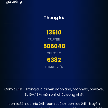
giả tưởng
09/12/2024
Chapter 67
Thống kê
(QA)
13510
13/01/2026
Chapter 70
(VIP)
TRUYỆN
506048
09/12/2024
Chapter 66
(QA)
CHƯƠNG
6382
09/12/2024
THÀNH VIÊN
Chapter 65 (H)
(QA)
09/12/2024
Chapter 64 (H)
(QA)
Comic24h - Trang đọc truyện ngôn tình, manhwa, boylove,
BL 16+, 18+ miễn phí, chất lượng nhất
09/12/2024
Chapter 63 - SS3
(QA)
comic24h
,
comic 24h
,
comics24h
,
comics 24h
,
truyện