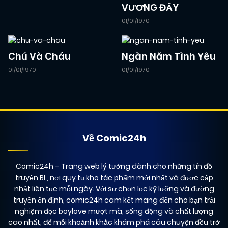
VƯƠNG ĐẤY
09/12/2024
Chapter 77
01/01/1970
(QA)
Chú Và Cháu
Ngàn Năm Tình Yêu
13/01/2026
Chapter 79
(VIP)
01/01/1970
01/01/1970
09/12/2024
Chapter 76
(QA)
13/01/2026
Chapter 78
(VIP)
Về Comic24h
09/12/2024
Chapter 75
Comic24h
– Trang web lý tưởng dành cho những tín đồ
(QA)
truyện BL, nơi quy tụ kho tác phẩm mới nhất và được cập
nhật liên tục mỗi ngày. Với sự chọn lọc kỹ lưỡng và đường
09/12/2024
truyền ổn định, comic24h cam kết mang đến cho bạn trải
Chapter 74
(QA)
nghiệm đọc boylove mượt mà, sống động và chất lượng
cao nhất, để mỗi khoảnh khắc khám phá câu chuyện đều trở