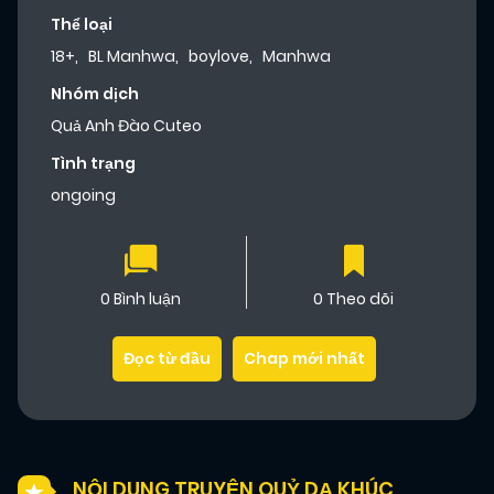
Thể loại
18+
,
BL Manhwa
,
boylove
,
Manhwa
Nhóm dịch
Quả Anh Đào Cuteo
Tình trạng
ongoing
0 Bình luận
0 Theo dõi
Đọc từ đầu
Chap mới nhất
NỘI DUNG TRUYỆN QUỶ DẠ KHÚC