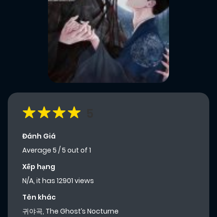
5
Đánh Giá
Average
5
/
5
out of
1
Xếp hạng
N/A, it has 12901 views
Tên khác
귀야곡, The Ghost’s Nocturne