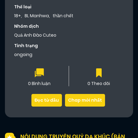
Thể loại
18+
,
BL Manhwa
,
thần chết
Nhóm dịch
Quả Anh Đào Cuteo
Tình trạng
ongoing
0 Bình luận
0 Theo dõi
Đọc từ đầu
Chap mới nhất
NỘI DUNG TRUYỆN QUỶ DẠ KHÚC (BẢN