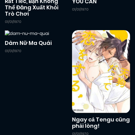
Rất Tiếc, Bạn Không
YOU CAN
Thể Đăng Xuất Khỏi
01/01/1970
Trò Chơi
09/12/2024
Chapter 46
(QA)
01/01/1970
09/12/2024
Chapter 45
(QA)
Dâm Nữ Ma Quái
01/01/1970
09/12/2024
Chapter 44
(QA)
09/12/2024
Chapter 43 (H)
(QA)
09/12/2024
Chapter 42 (H)
(QA)
Ngay cả Tengu cũng
26/02/2026
Chapter 43
(VIP)
phải lòng!
01/01/1970