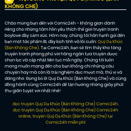
KHÔNG CHE)
Chào mừng bạn đến với Comic24h – không gian dành
riêng cho những tâm hồn yêu thích thế giới truyện tranh
boylove đầy cảm xúc. Hôm nay, chúng tôi hân hạnh gửi đến
bạn một tác phẩm BL đầy kịch tính và lôi cuốn:
Quỷ Dạ Khúc
(Bản Không Che)
. Tại Comic24h, bạn sẽ tìm thấy kho tàng
truyện tranh phong phú với hàng ngàn tựa truyện được
chọn lọc và cập nhật liên tục mỗi ngày. Chúng tôi luôn
mong muốn mang đến cho bạn không chỉ những câu
chuyện hay mà còn là trải nghiệm đọc mượt mà, thú vị và
đáng nhớ. Đừng bỏ lỡ Quỷ Dạ Khúc (Bản Không Che) và cùng
đồng hành cùng Comic24h để tận hưởng những giây phút
thư giãn tuyệt vời nhất nhé!
đọc truyện Quỷ Dạ Khúc (Bản Không Che) Comic24h
,
đọc truyện Quỷ Dạ Khúc (Bản Không Che) Comic24h
online
,
truyện Quỷ Dạ Khúc (Bản Không Che) tại
Comic24h miễn phí