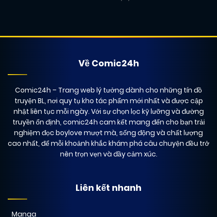
09/12/2024
Chapter 41
(QA)
26/02/2026
Chapter 42
(VIP)
Về Comic24h
09/12/2024
Chapter 40
(QA)
Comic24h
– Trang web lý tưởng dành cho những tín đồ
truyện BL, nơi quy tụ kho tác phẩm mới nhất và được cập
nhật liên tục mỗi ngày. Với sự chọn lọc kỹ lưỡng và đường
09/12/2024
Chapter 39
(QA)
truyền ổn định, comic24h cam kết mang đến cho bạn trải
nghiệm đọc boylove mượt mà, sống động và chất lượng
cao nhất, để mỗi khoảnh khắc khám phá câu chuyện đều trở
09/12/2024
Chapter 38
nên trọn vẹn và đầy cảm xúc.
(QA)
09/12/2024
Liên kết nhanh
Chapter 37
(QA)
Manga