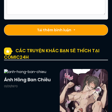
26/02/2026
Chapter 58
(VIP)
09/12/2024
Chapter 56
(QA)
Tải thêm bình luận
09/12/2024
Chapter 55
(QA)
CÁC TRUYỆN KHÁC BẠN SẼ THÍCH TẠI
COMIC24H
09/12/2024
Chapter 54
(QA)
09/12/2024
Chapter 53
(QA)
Ánh Hồng Ban Chiều
01/01/1970
09/12/2024
Chapter 52
(QA)