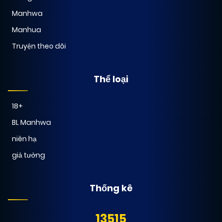
09/12/2024
Chapter 36
(QA)
Manhwa
Manhua
09/12/2024
Chapter 35 (H)
(QA)
Truyện theo dõi
09/12/2024
Chapter Đặc biệt
(QA)
Thể loại
18+
26/02/2026
Chapter 35
(VIP)
BL Manhwa
niên hạ
09/12/2024
Chapter 34 (H)
(QA)
giả tưởng
26/02/2026
Chapter 34
(VIP)
Thống kê
09/12/2024
13515
Chapter 33 (H)
(QA)