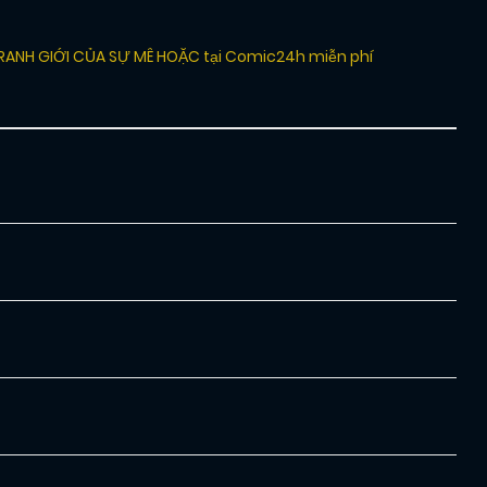
 RANH GIỚI CỦA SỰ MÊ HOẶC tại Comic24h miễn phí