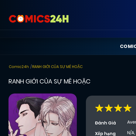
COMI
Comic24h
RANH GIỚI CỦA SỰ MÊ HOẶC
RANH GIỚI CỦA SỰ MÊ HOẶC
Ave
Đánh Giá
N/A,
Xếp hạng