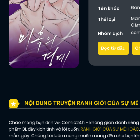
Đan
Tên khác
Ma
Thể loại
Cả
com
Nhóm dịch
Đọc từ đầu
C
NỘI DUNG TRUYỆN RANH GIỚI CỦA SỰ MÊ
Chào mừng bạn đến với Comic24h – không gian dành riêng ch
phẩm BL đầy kịch tính và lôi cuốn:
RANH GIỚI CỦA SỰ MÊ HOẶC
mỗi ngày. Chúng tôi luôn mong muốn mang đến cho bạn khôn