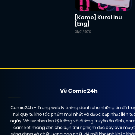
[Kamo] Kuroi Inu
[Eng]
01/01/1970
Về Comic24h
Comic24h
– Trang web lý tưởng dành cho những tín đồ truy
nơi quy tụ kho tác phẩm mới nhất và được cập nhật liên tụ
ngày. Với sự chọn lọc kỹ lưỡng và đường truyền ổn định, co
cam kết mang đến cho bạn trải nghiệm đọc boylove mượ
sống động và chất lượng cao nhất, để mỗi khoảnh khắc kh