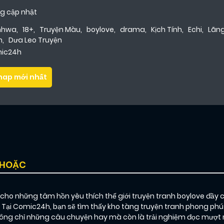
g cập nhật
nhwa
,
18+
,
Truyện Màu
,
boylove
,
drama
,
Kịch Tính
,
Echi
,
Lãn
m
,
Dưa Leo Truyện
ic24h
hap mới nhất
 HOẶC
o những tâm hồn yêu thích thế giới truyện tranh boylove đầy 
. Tại Comic24h, bạn sẽ tìm thấy kho tàng truyện tranh phong phú
g chỉ những câu chuyện hay mà còn là trải nghiệm đọc mượt mà