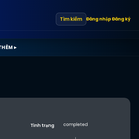
Tìm kiếm
Đăng nhập
Đăng ký
THÊM ▸
completed
Tình trạng