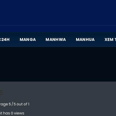
C24H
MANGA
MANHWA
MANHUA
XEM 
5
rage
5
/
5
out of
1
 it has 0 views