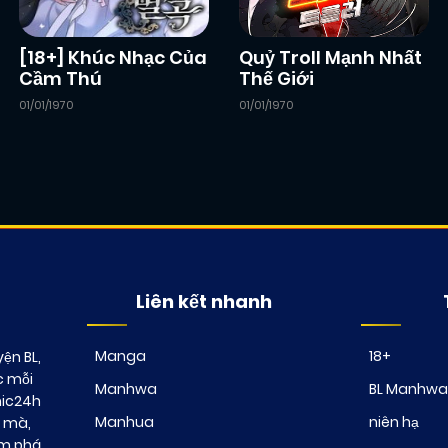
[18+] Khúc Nhạc Của
Quỷ Troll Mạnh Nhất
Cầm Thú
Thế Giới
01/01/1970
01/01/1970
Liên kết nhanh
Manga
18+
ện BL,
c mỗi
Manhwa
BL Manhwa
mic24h
Manhua
niên hạ
t mà,
ám phá