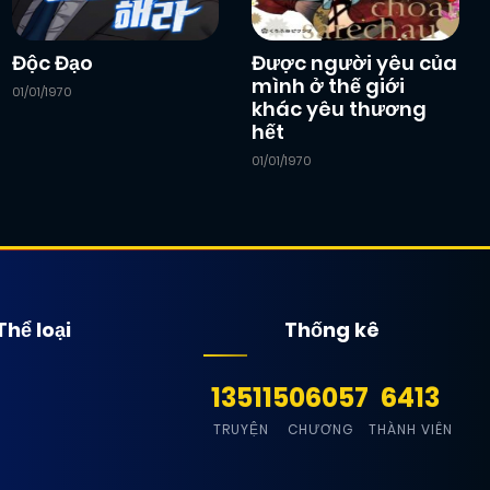
Độc Đạo
Được người yêu của
mình ở thế giới
01/01/1970
khác yêu thương
hết
01/01/1970
Thể loại
Thống kê
13511
506057
6413
TRUYỆN
CHƯƠNG
THÀNH VIÊN