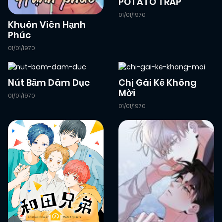
POTATO TRAP
01/01/1970
Khuôn Viên Hạnh
Phúc
01/01/1970
Nút Bấm Dâm Dục
Chị Gái Kế Không
Mời
01/01/1970
01/01/1970