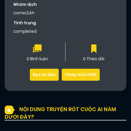
Nhóm dịch
comic24h
Tình trạng
completed
0 Bình luận
0 Theo dõi
Đọc từ đầu
Chap mới nhất
NỘI DUNG TRUYỆN RỐT CUỘC AI NẰM
DƯỚI ĐÂY?