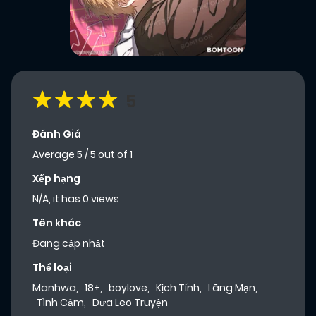
5
Đánh Giá
Average
5
/
5
out of
1
Xếp hạng
N/A, it has 0 views
Tên khác
Đang cập nhật
Thể loại
Manhwa
,
18+
,
boylove
,
Kịch Tính
,
Lãng Mạn
,
Tình Cảm
,
Dưa Leo Truyện