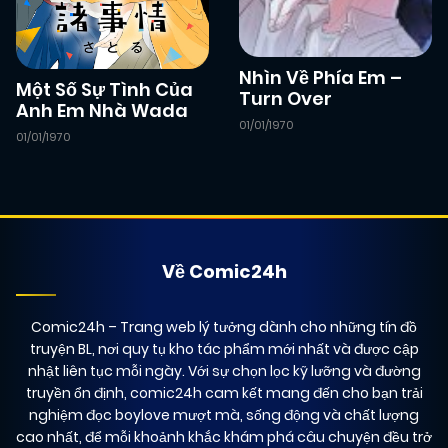
Nhìn Về Phía Em –
Một Số Sự Tình Của
Turn Over
Anh Em Nhà Wada
01/01/1970
01/01/1970
Về Comic24h
Comic24h
– Trang web lý tưởng dành cho những tín đồ
truyện BL, nơi quy tụ kho tác phẩm mới nhất và được cập
nhật liên tục mỗi ngày. Với sự chọn lọc kỹ lưỡng và đường
truyền ổn định, comic24h cam kết mang đến cho bạn trải
nghiệm đọc boylove mượt mà, sống động và chất lượng
cao nhất, để mỗi khoảnh khắc khám phá câu chuyện đều trở