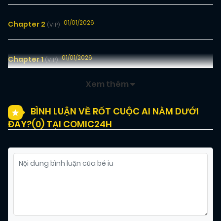
01/01/2026
Chapter 2
(VIP)
01/01/2026
Chapter 1
(VIP)
Xem thêm
BÌNH LUẬN VỀ RỐT CUỘC AI NẰM DƯỚI
ĐÂY?(
0
) TẠI COMIC24H