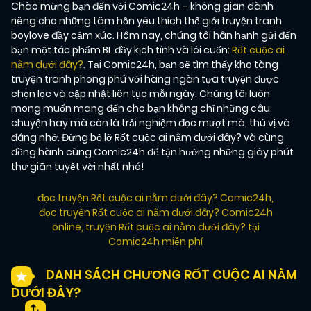
Chào mừng bạn đến với Comic24h – không gian dành
riêng cho những tâm hồn yêu thích thế giới truyện tranh
boylove đầy cảm xúc. Hôm nay, chúng tôi hân hạnh gửi đến
bạn một tác phẩm BL đầy kịch tính và lôi cuốn:
Rốt cuộc ai
nằm dưới đây?
. Tại Comic24h, bạn sẽ tìm thấy kho tàng
truyện tranh phong phú với hàng ngàn tựa truyện được
chọn lọc và cập nhật liên tục mỗi ngày. Chúng tôi luôn
mong muốn mang đến cho bạn không chỉ những câu
chuyện hay mà còn là trải nghiệm đọc mượt mà, thú vị và
đáng nhớ. Đừng bỏ lỡ Rốt cuộc ai nằm dưới đây? và cùng
đồng hành cùng Comic24h để tận hưởng những giây phút
thư giãn tuyệt vời nhất nhé!
đọc truyện Rốt cuộc ai nằm dưới đây? Comic24h
,
đọc truyện Rốt cuộc ai nằm dưới đây? Comic24h
online
,
truyện Rốt cuộc ai nằm dưới đây? tại
Comic24h miễn phí
DANH SÁCH CHƯƠNG RỐT CUỘC AI NẰM
DƯỚI ĐÂY?