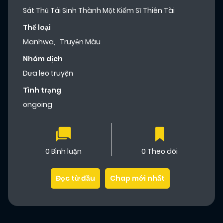
Sát Thủ Tái Sinh Thành Một Kiếm Sĩ Thiên Tài
Thể loại
Manhwa
,
Truyện Màu
Nhóm dịch
Dưa leo truyện
Tình trạng
ongoing
0 Bình luận
0 Theo dõi
Đọc từ đầu
Chap mới nhất