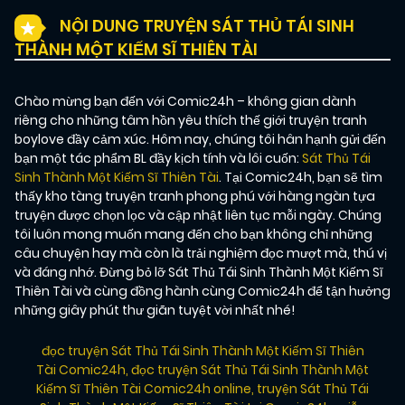
NỘI DUNG TRUYỆN SÁT THỦ TÁI SINH
THÀNH MỘT KIẾM SĨ THIÊN TÀI
Chào mừng bạn đến với Comic24h – không gian dành
riêng cho những tâm hồn yêu thích thế giới truyện tranh
boylove đầy cảm xúc. Hôm nay, chúng tôi hân hạnh gửi đến
bạn một tác phẩm BL đầy kịch tính và lôi cuốn:
Sát Thủ Tái
Sinh Thành Một Kiếm Sĩ Thiên Tài
. Tại Comic24h, bạn sẽ tìm
thấy kho tàng truyện tranh phong phú với hàng ngàn tựa
truyện được chọn lọc và cập nhật liên tục mỗi ngày. Chúng
tôi luôn mong muốn mang đến cho bạn không chỉ những
câu chuyện hay mà còn là trải nghiệm đọc mượt mà, thú vị
và đáng nhớ. Đừng bỏ lỡ Sát Thủ Tái Sinh Thành Một Kiếm Sĩ
Thiên Tài và cùng đồng hành cùng Comic24h để tận hưởng
những giây phút thư giãn tuyệt vời nhất nhé!
đọc truyện Sát Thủ Tái Sinh Thành Một Kiếm Sĩ Thiên
Tài Comic24h
,
đọc truyện Sát Thủ Tái Sinh Thành Một
Kiếm Sĩ Thiên Tài Comic24h online
,
truyện Sát Thủ Tái