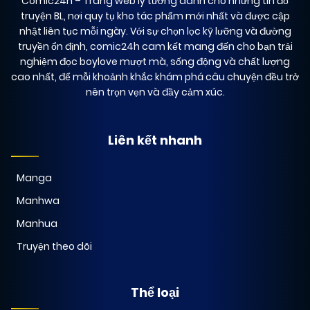
Comic24h
– Trang web lý tưởng dành cho những tín đồ
13/12/2024
Chapter 12
(JL)
truyện BL, nơi quy tụ kho tác phẩm mới nhất và được cập
nhật liên tục mỗi ngày. Với sự chọn lọc kỹ lưỡng và đường
truyền ổn định, comic24h cam kết mang đến cho bạn trải
13/12/2024
Chapter 11
(JL)
nghiệm đọc boylove mượt mà, sống động và chất lượng
cao nhất, để mỗi khoảnh khắc khám phá câu chuyện đều trở
nên trọn vẹn và đầy cảm xúc.
13/12/2024
Chapter 10
(JL)
Liên kết nhanh
13/12/2024
Chapter 9
(JL)
Manga
Manhwa
13/12/2024
Chapter 8
(JL)
Manhua
Truyện theo dõi
13/12/2024
Chapter 7
(JL)
Thể loại
13/12/2024
Chapter 6
(JL)