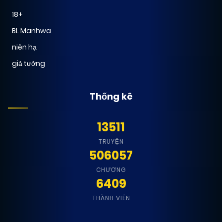
18+
13/12/2024
BL Manhwa
Chapter 5
(JL)
niên hạ
giả tưởng
13/12/2024
Chapter 4
(JL)
Thống kê
13/12/2024
Chapter 3
(JL)
13511
13/12/2024
Chapter 2
(JL)
TRUYỆN
506057
CHƯƠNG
13/12/2024
Chapter 1
(JL)
6409
THÀNH VIÊN