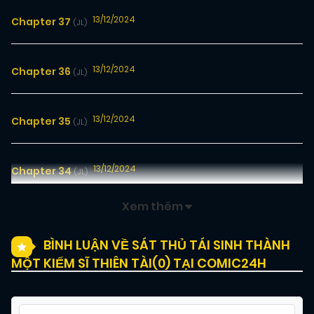
13/12/2024
Chapter 37
(JL)
13/12/2024
Chapter 36
(JL)
13/12/2024
Chapter 35
(JL)
13/12/2024
Chapter 34
(JL)
Xem thêm
13/12/2024
Chapter 33
(JL)
BÌNH LUẬN VỀ SÁT THỦ TÁI SINH THÀNH
MỘT KIẾM SĨ THIÊN TÀI(
0
) TẠI COMIC24H
13/12/2024
Chapter 32
(JL)