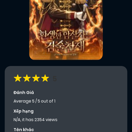
5
Đánh Giá
Average
5
/
5
out of
1
Xếp hạng
N/A, it has 2354 views
Tên khác