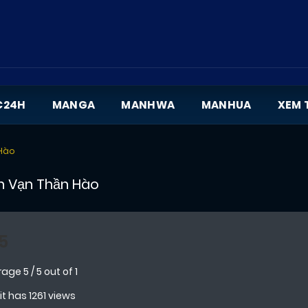
C24H
MANGA
MANHWA
MANHUA
XEM 
 Hào
n Vạn Thần Hào
5
rage
5
/
5
out of
1
 it has 1261 views