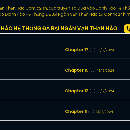
 Vạn Thần Hào Comic24h
,
đọc truyện Ta Dựa Vào Danh Hào Hệ Thố
o Danh Hào Hệ Thống Đả Bại Ngàn Vạn Thần Hào tại Comic24h m
HÀO HỆ THỐNG ĐẢ BẠI NGÀN VẠN THẦN HÀO
Chapter 17
13/12/2024
(JL)
Chapter 15
13/12/2024
(JL)
Chapter 13
13/12/2024
(JL)
Chapter 11
13/12/2024
(JL)