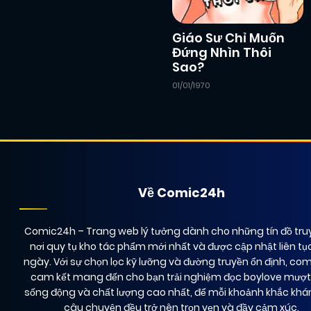
Giáo Sư Chỉ Muốn
Đứng Nhìn Thôi
Sao?
01/01/1970
Về Comic24h
Comic24h
– Trang web lý tưởng dành cho những tín đồ truy
nơi quy tụ kho tác phẩm mới nhất và được cập nhật liên tụ
ngày. Với sự chọn lọc kỹ lưỡng và đường truyền ổn định, co
cam kết mang đến cho bạn trải nghiệm đọc boylove mượ
sống động và chất lượng cao nhất, để mỗi khoảnh khắc kh
câu chuyện đều trở nên trọn vẹn và đầy cảm xúc.