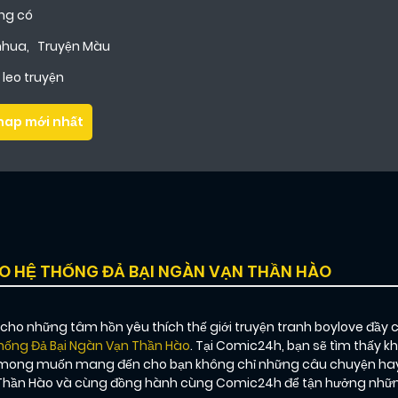
ng có
nhua
,
Truyện Màu
leo truyện
hap mới nhất
O HỆ THỐNG ĐẢ BẠI NGÀN VẠN THẦN HÀO
o những tâm hồn yêu thích thế giới truyện tranh boylove đầy 
hống Đả Bại Ngàn Vạn Thần Hào
. Tại Comic24h, bạn sẽ tìm thấy 
ôn mong muốn mang đến cho bạn không chỉ những câu chuyện hay
Thần Hào và cùng đồng hành cùng Comic24h để tận hưởng những 