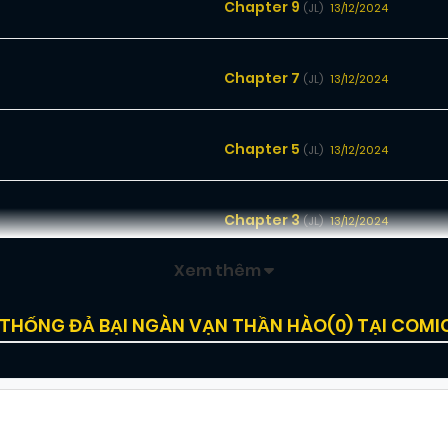
Chapter 9
13/12/2024
(JL)
Chapter 7
13/12/2024
(JL)
Chapter 5
13/12/2024
(JL)
Chapter 3
13/12/2024
(JL)
Xem thêm
Chapter 1
13/12/2024
(JL)
 THỐNG ĐẢ BẠI NGÀN VẠN THẦN HÀO(
0
) TẠI COM