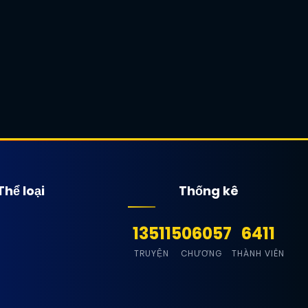
Thể loại
Thống kê
13511
506057
6411
TRUYỆN
CHƯƠNG
THÀNH VIÊN