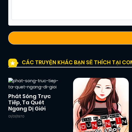
CÁC TRUYỆN KHÁC BẠN SẼ THÍCH TẠI C
Phát Sóng Trực
Tiếp, Ta Quét
Ngang Dị Giới
01/01/1970