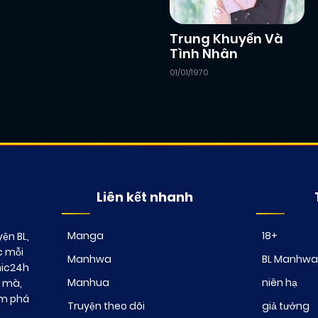
Trung Khuyển Và
Tình Nhân
01/01/1970
Liên kết nhanh
Manga
18+
ện BL,
c mỗi
Manhwa
BL Manhwa
mic24h
Manhua
niên hạ
t mà,
ám phá
Truyện theo dõi
giả tưởng