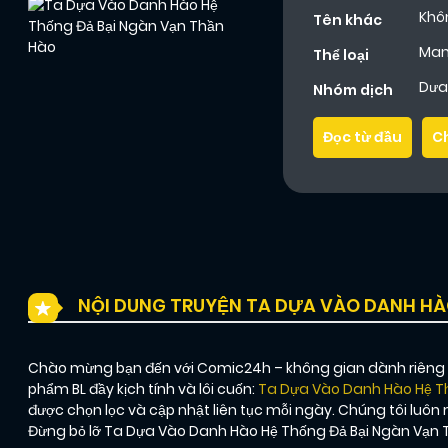
Khô
Tên khác
Ma
Thể loại
Dưa 
Nhóm dịch
Đọc từ đầu
C
NỘI DUNG TRUYỆN TA DỰA VÀO DANH HÀ
Chào mừng bạn đến với Comic24h – không gian dành riêng ch
phẩm BL đầy kịch tính và lôi cuốn:
Ta Dựa Vào Danh Hào Hệ T
được chọn lọc và cập nhật liên tục mỗi ngày. Chúng tôi lu
Đừng bỏ lỡ Ta Dựa Vào Danh Hào Hệ Thống Đả Bại Ngàn Vạn 