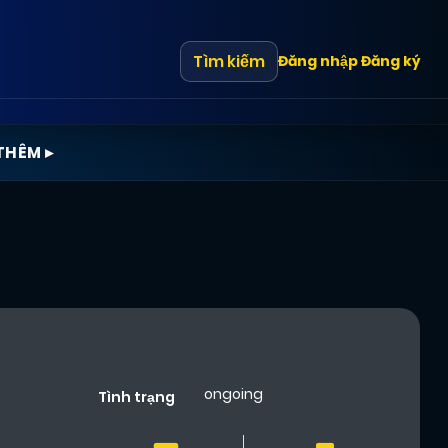
Tìm kiếm
Đăng nhập
Đăng ký
THÊM ▸
ongoing
Tình trạng