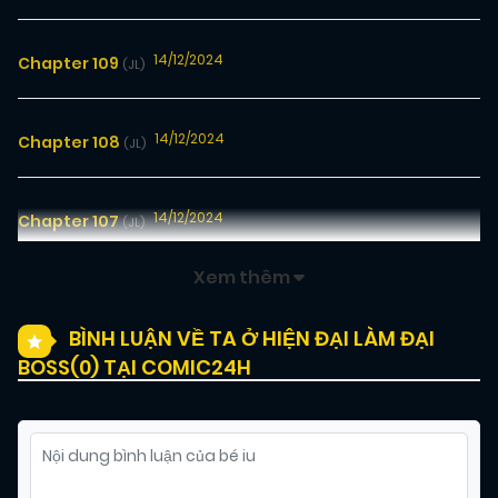
14/12/2024
Chapter 109
(JL)
14/12/2024
Chapter 108
(JL)
14/12/2024
Chapter 107
(JL)
Xem thêm
14/12/2024
Chapter 106
(JL)
BÌNH LUẬN VỀ TA Ở HIỆN ĐẠI LÀM ĐẠI
BOSS(
0
) TẠI COMIC24H
14/12/2024
Chapter 105
(JL)
14/12/2024
Chapter 104
(JL)