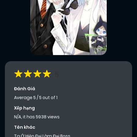
5
Đánh Giá
Average
5
/
5
out of
1
Xếp hạng
N/A, it has 5938 views
Tên khác
Ta Ở Hiện Đại Làm Đại Boss