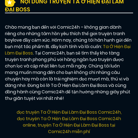
NỘI DUNG TRUYỆN TA Ở HIỆN ĐẠI LÀM
ĐẠI BOSS
Chào mừng bạn đến với Comic24h – không gian dành
riêng cho những tâm hồn yêu thích thế giới truyện tranh
boylove đầy cảm xúc. Hôm nay, chúng tôi hân hạnh gửi đến
bạn một tác phẩm BL đầy kịch tính và lôi cuốn:
Ta Ở Hiện Đại
Làm Đại Boss
. Tại Comic24h, bạn sẽ tìm thấy kho tàng
truyện tranh phong phú với hàng ngàn tựa truyện được
chọn lọc và cập nhật liên tục mỗi ngày. Chúng tôi luôn
mong muốn mang đến cho bạn không chỉ những câu
chuyện hay mà còn là trải nghiệm đọc mượt mà, thú vị và
đáng nhớ. Đừng bỏ lỡ Ta Ở Hiện Đại Làm Đại Boss và cùng
đồng hành cùng Comic24h để tận hưởng những giây phút
thư giãn tuyệt vời nhất nhé!
đọc truyện Ta Ở Hiện Đại Làm Đại Boss Comic24h
,
đọc truyện Ta Ở Hiện Đại Làm Đại Boss Comic24h
online
,
truyện Ta Ở Hiện Đại Làm Đại Boss tại
Comic24h miễn phí