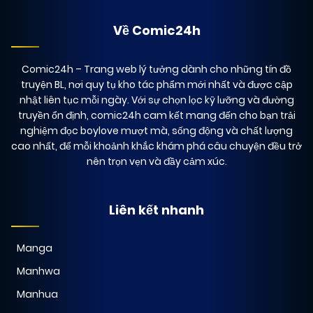
14/12/2024
Chapter 84
Về Comic24h
(JL)
Comic24h
– Trang web lý tưởng dành cho những tín đồ
14/12/2024
Chapter 83
(JL)
truyện BL, nơi quy tụ kho tác phẩm mới nhất và được cập
nhật liên tục mỗi ngày. Với sự chọn lọc kỹ lưỡng và đường
truyền ổn định, comic24h cam kết mang đến cho bạn trải
14/12/2024
Chapter 82
(JL)
nghiệm đọc boylove mượt mà, sống động và chất lượng
cao nhất, để mỗi khoảnh khắc khám phá câu chuyện đều trở
nên trọn vẹn và đầy cảm xúc.
14/12/2024
Chapter 81
(JL)
Liên kết nhanh
14/12/2024
Chapter 80
(JL)
Manga
Manhwa
14/12/2024
Chapter 79
(JL)
Manhua