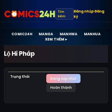
Đăng nhập
Đăng
Tìm
kiếm
ký
COMIC24H
MANGA
MANHWA
MANHUA
XEM THÊM ▸
Lộ Hi Pháp
Trạng thái
Đang cập nhật
Hoàn thành