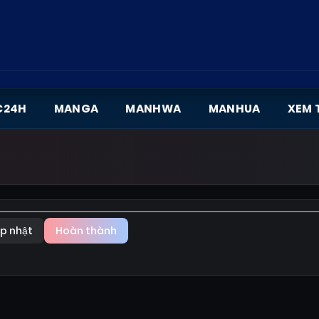
C24H
MANGA
MANHWA
MANHUA
XEM 
p nhật
Hoàn thành