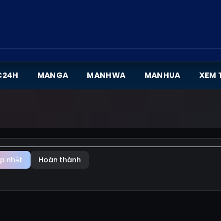
C24H
MANGA
MANHWA
MANHUA
XEM 
p nhật
Hoàn thành