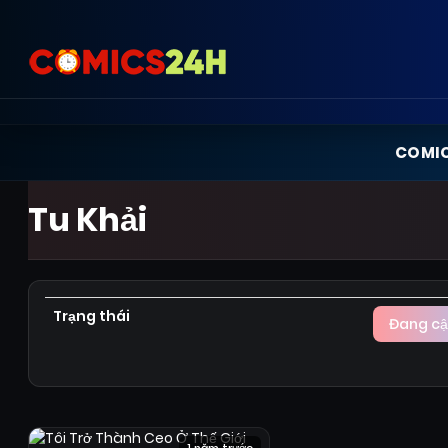
COMI
Tu Khải
Trạng thái
Đang cậ