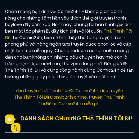
Chào mừng bạn đến với Comic24h – không gian dành
riêng cho những tâm hồn yêu thích thế giới truyện tranh
boylove đầy cảm xúc. Hôm nay, chúng tôi hân hạnh gửi đến
bạn một tác phẩm BL đầy kịch tính và lôi cuốn:
Thả Thính Tôi
Đi!
. Tại Comic24h, bạn sẽ tìm thấy kho tàng truyện tranh
phong phú với hàng ngàn tựa truyện được chọn lọc và cập
nhật liên tục mỗi ngày. Chúng tôi luôn mong muốn mang
đến cho bạn không chỉ những câu chuyện hay mà còn là
trải nghiệm đọc mượt mà, thú vị và đáng nhớ. Đừng bỏ lỡ
Thả Thính Tôi Đi! và cùng đồng hành cùng Comic24h để tận
hưởng những giây phút thư giãn tuyệt vời nhất nhé!
đọc truyện Thả Thính Tôi Đi! Comic24h
,
đọc truyện
Thả Thính Tôi Đi! Comic24h online
,
truyện Thả Thính
Tôi Đi! tại Comic24h miễn phí
DANH SÁCH CHƯƠNG THẢ THÍNH TÔI ĐI!