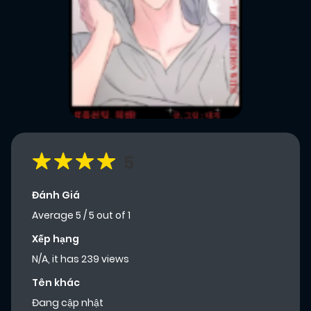
5
Đánh Giá
Average
5
/
5
out of
1
Xếp hạng
N/A, it has 239 views
Tên khác
Đang cập nhật