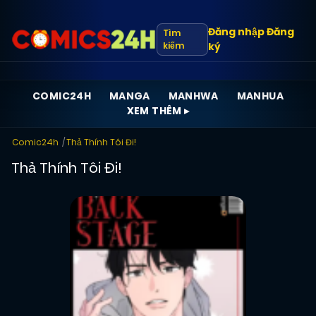
Đăng nhập
Đăng
Tìm
kiếm
ký
COMIC24H
MANGA
MANHWA
MANHUA
XEM THÊM ▸
Comic24h
Thả Thính Tôi Đi!
Thả Thính Tôi Đi!