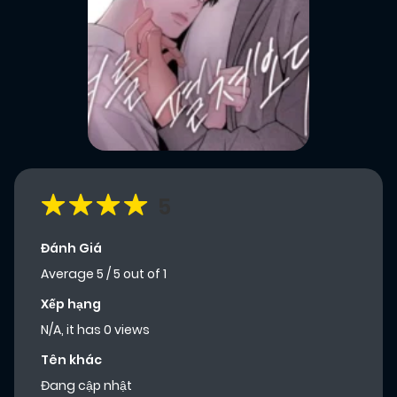
5
Đánh Giá
Average
5
/
5
out of
1
Xếp hạng
N/A, it has 0 views
Tên khác
Đang cập nhật