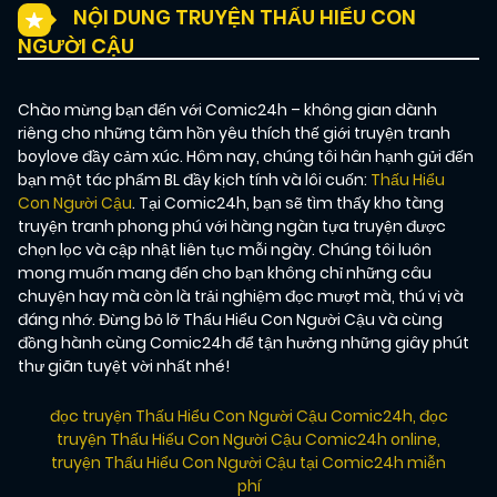
NỘI DUNG TRUYỆN THẤU HIỂU CON
NGƯỜI CẬU
Chào mừng bạn đến với Comic24h – không gian dành
riêng cho những tâm hồn yêu thích thế giới truyện tranh
boylove đầy cảm xúc. Hôm nay, chúng tôi hân hạnh gửi đến
bạn một tác phẩm BL đầy kịch tính và lôi cuốn:
Thấu Hiểu
Con Người Cậu
. Tại Comic24h, bạn sẽ tìm thấy kho tàng
truyện tranh phong phú với hàng ngàn tựa truyện được
chọn lọc và cập nhật liên tục mỗi ngày. Chúng tôi luôn
mong muốn mang đến cho bạn không chỉ những câu
chuyện hay mà còn là trải nghiệm đọc mượt mà, thú vị và
đáng nhớ. Đừng bỏ lỡ Thấu Hiểu Con Người Cậu và cùng
đồng hành cùng Comic24h để tận hưởng những giây phút
thư giãn tuyệt vời nhất nhé!
đọc truyện Thấu Hiểu Con Người Cậu Comic24h
,
đọc
truyện Thấu Hiểu Con Người Cậu Comic24h online
,
truyện Thấu Hiểu Con Người Cậu tại Comic24h miễn
phí