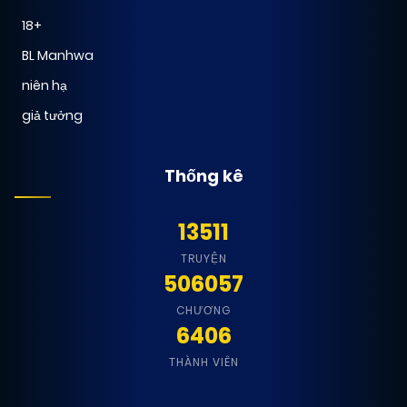
18+
BL Manhwa
niên hạ
giả tưởng
Thống kê
13511
TRUYỆN
506057
CHƯƠNG
6406
THÀNH VIÊN