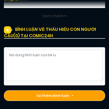
Xem thêm
BÌNH LUẬN VỀ THẤU HIỂU CON NGƯỜI
CẬU(
0
) TẠI COMIC24H
Tải thêm bình luận