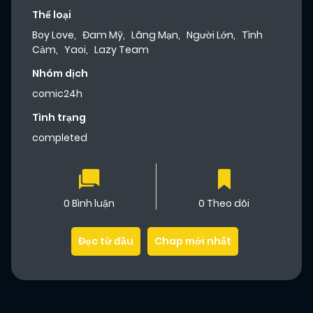
Thể loại
Boy Love
,
Đam Mỹ
,
Lãng Mạn
,
Người Lớn
,
Tình
Cảm
,
Yaoi
,
Lazy Team
Nhóm dịch
comic24h
Tình trạng
completed
0 Bình luận
0 Theo dõi
Đọc từ đầu
Chap mới nhất