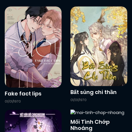
Bất sủng chi thần
Fake fact lips
01/01/1970
01/01/1970
Mối Tình Chớp
Nhoáng