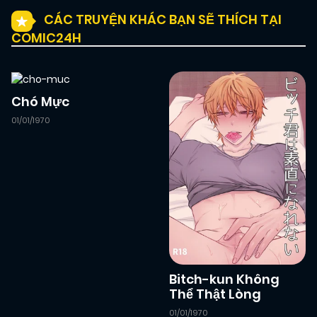
CÁC TRUYỆN KHÁC BẠN SẼ THÍCH TẠI
COMIC24H
Chó Mực
01/01/1970
Bitch-kun Không
Thể Thật Lòng
01/01/1970