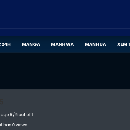
C24H
MANGA
MANHWA
MANHUA
XEM 
5
rage
5
/
5
out of
1
 it has 0 views