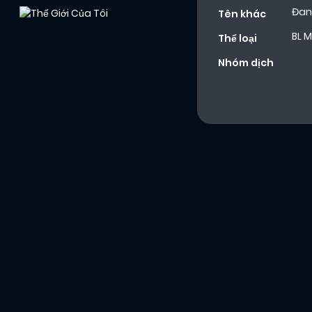
Đan
Tên khác
BL 
Thể loại
Nhóm dịch