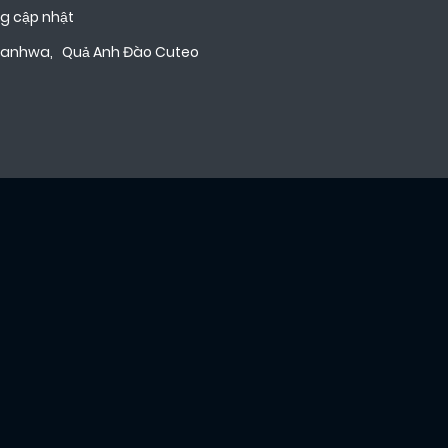
g cập nhật
Manhwa
,
Quả Anh Đào Cuteo