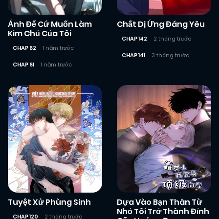
Ảnh Đế Cứ Muốn Làm
Chất Dị Ứng Đáng Yêu
Kim Chủ Của Tôi
CHAP 142
2 tháng trước
CHAP 62
1 năm trước
CHAP 141
3 tháng trước
CHAP 61
1 năm trước
Tuyệt Xử Phùng Sinh
Dựa Vào Bạn Thân Từ
Nhỏ Tôi Trở Thành Đỉnh
CHAP 120
2 tháng trước