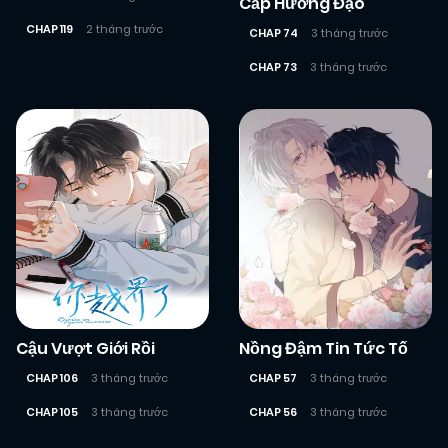
Cấp Hướng Đạo
CHAP 119
2 tháng trước
CHAP 74
3 tháng trước
CHAP 73
3 tháng trước
Cậu Vượt Giới Rồi
Nồng Đậm Tin Tức Tố
CHAP 106
3 tháng trước
CHAP 57
3 tháng trước
CHAP 105
3 tháng trước
CHAP 56
3 tháng trước