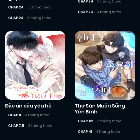
CHAP 24
3 tháng trước
CHAP 24
3 tháng trước
CHAP 23
3 tháng trước
CHAP 23
3 tháng trước
Đặc ân của yêu hồ
Thợ Săn Muốn Sống
Yên Bình
CHAP 8
3 tháng trước
CHAP 42
3 tháng trước
CHAP 7.5
3 tháng trước
CHAP 41
4 tháng trước