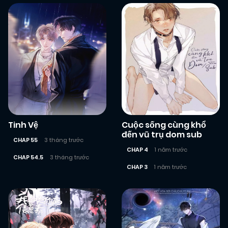
Tinh Vệ
Cuộc sống cùng khổ
đến vũ trụ dom sub
CHAP 55
3 tháng trước
CHAP 4
1 năm trước
CHAP 54.5
3 tháng trước
CHAP 3
1 năm trước