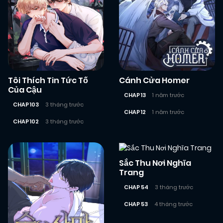
Tôi Thích Tin Tức Tố
Cánh Cửa Homer
Của Cậu
CHAP 13
1 năm trước
CHAP 103
3 tháng trước
CHAP 12
1 năm trước
CHAP 102
3 tháng trước
Sắc Thu Nơi Nghĩa
Trang
CHAP 54
3 tháng trước
CHAP 53
4 tháng trước