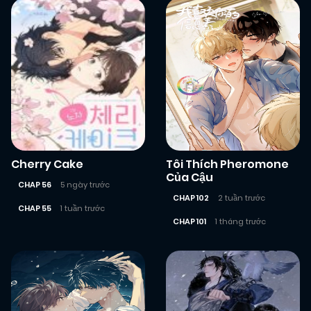
Cherry Cake
Tôi Thích Pheromone
Của Cậu
CHAP 56
5 ngày trước
CHAP 102
2 tuần trước
CHAP 55
1 tuần trước
CHAP 101
1 tháng trước