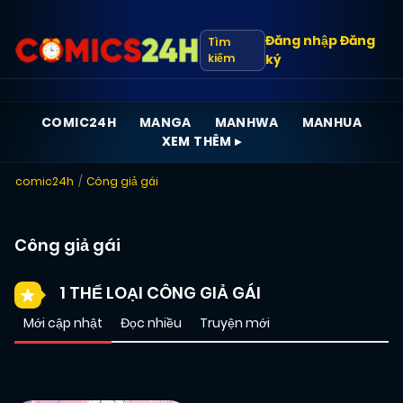
Đăng nhập
Đăng
Tìm
kiếm
ký
COMIC24H
MANGA
MANHWA
MANHUA
XEM THÊM ▸
comic24h
Công giả gái
Công giả gái
1 THỂ LOẠI CÔNG GIẢ GÁI
Mới cập nhật
Đọc nhiều
Truyện mới