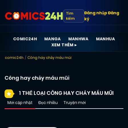
Đăng nhập
Đăng
Tìm
kiếm
ký
COMIC24H
MANGA
MANHWA
MANHUA
XEM THÊM ▸
comic24h
Công hay chảy máu mũi
Công hay chảy máu mũi
1 THỂ LOẠI CÔNG HAY CHẢY MÁU MŨI
Mới cập nhật
Đọc nhiều
Truyện mới