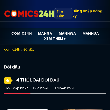
Đăng nhập
Đăng
Tìm
kiếm
ký
COMIC24H
MANGA
MANHWA
MANHUA
XEM THÊM ▸
comic24h
Đối đầu
Đối đầu
4 THỂ LOẠI ĐỐI ĐẦU
Mới cập nhật
Đọc nhiều
Truyện mới