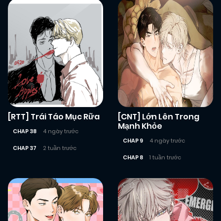
[RTT] Trái Táo Mục Rữa
[CNT] Lớn Lên Trong
Mạnh Khỏe
CHAP 38
4 ngày trước
CHAP 9
4 ngày trước
CHAP 37
2 tuần trước
CHAP 8
1 tuần trước