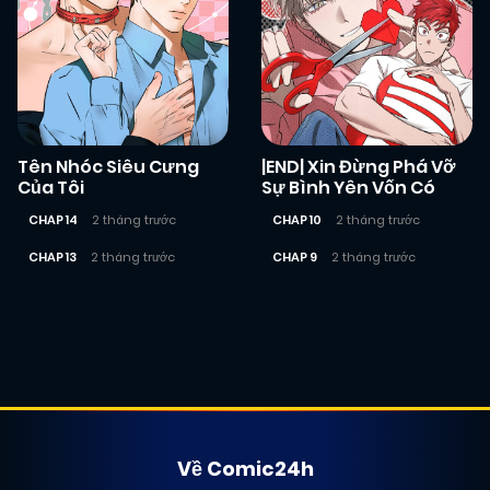
Tên Nhóc Siêu Cưng
|END| Xin Đừng Phá Vỡ
Của Tôi
Sự Bình Yên Vốn Có
CHAP 14
2 tháng trước
CHAP 10
2 tháng trước
CHAP 13
2 tháng trước
CHAP 9
2 tháng trước
Posts
navigation
Về Comic24h