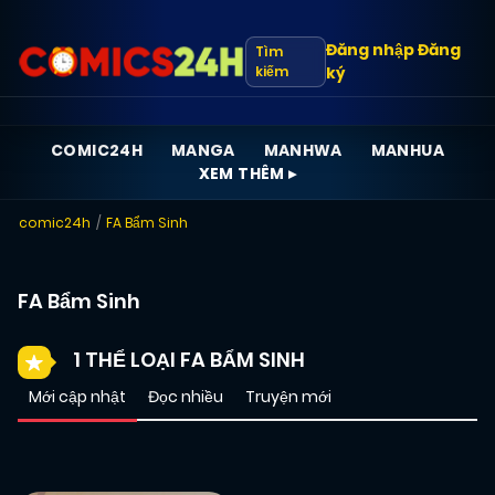
Đăng nhập
Đăng
Tìm
kiếm
ký
COMIC24H
MANGA
MANHWA
MANHUA
XEM THÊM ▸
comic24h
FA Bẩm Sinh
FA Bẩm Sinh
1 THỂ LOẠI FA BẨM SINH
Mới cập nhật
Đọc nhiều
Truyện mới