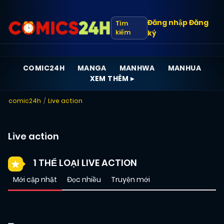
Đăng nhập
Đăng
Tìm
kiếm
ký
COMIC24H
MANGA
MANHWA
MANHUA
XEM THÊM ▸
comic24h
Live action
Live action
1 THỂ LOẠI LIVE ACTION
Mới cập nhật
Đọc nhiều
Truyện mới