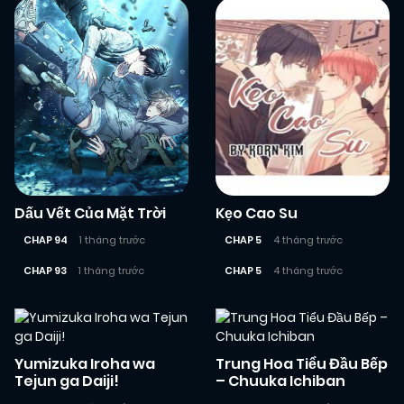
Dấu Vết Của Mặt Trời
Kẹo Cao Su
CHAP 94
1 tháng trước
CHAP 5
4 tháng trước
CHAP 93
1 tháng trước
CHAP 5
4 tháng trước
Yumizuka Iroha wa
Trung Hoa Tiểu Đầu Bếp
Tejun ga Daiji!
– Chuuka Ichiban