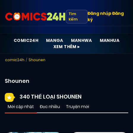
Đăng nhập
Đăng
Tìm
kiếm
ký
COMIC24H
MANGA
MANHWA
MANHUA
XEM THÊM ▸
comic24h
Shounen
Shounen
340 THỂ LOẠI SHOUNEN
Mới cập nhật
Đọc nhiều
Truyện mới