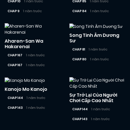
CHAP 10
1 năm trước
CHAP 85
1 năm trước
CHAP 9
1 năm trước
CHAP 84
1 năm trước
Song Tinh Âm Dương
Sư
Aharen-San Wa
Hakarenai
CHAP 81
1 năm trước
CHAP 167
1 năm trước
CHAP 80
1 năm trước
CHAP 167
1 năm trước
Kanojo Mo Kanojo
Sự Trở Lại Của Người
CHAP 144
1 năm trước
Chơi Cấp Cao Nhất
CHAP 143
1 năm trước
CHAP 144
1 năm trước
CHAP 143
1 năm trước