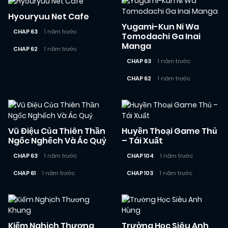
Hyouryuu Net Cafe
Yugami-Kun Ni Wa
CHAP 63
1 năm trước
Tomodachi Ga Inai
Manga
CHAP 62
1 năm trước
CHAP 63
1 năm trước
CHAP 62
1 năm trước
Vũ Điệu Của Thiên Thần
Huyền Thoại Game Thủ
Ngốc Nghếch Và Ác Quỷ
– Tái Xuất
CHAP 63
1 năm trước
CHAP 104
1 năm trước
CHAP 61
1 năm trước
CHAP 103
1 năm trước
Kiếm Nghịch Thương
Trường Học Siêu Anh