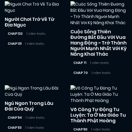
Người Chơi Trở Về Từ
Địa Ngục
Cuộc Sống Thiên
CHAP 132
1 năm trước
Đường Bắt Đầu Với Vua
Hang Động ~ Trở Thành
CHAP 131
1 năm trước
Người Mạnh Nhất Với Kỹ
Năng Khai Thác
CHAP 71
1 năm trước
CHAP 70
1 năm trước
Ngủ Ngon Trong Lâu
Đài Của Quỷ
Võ Công Tự Động Tu
Luyện: Ta Ở Ma Giáo Tu
CHAP 114
1 năm trước
Thành Phật Hoàng
CHAP 113
1 năm trước
CHAP 110
1 năm trước