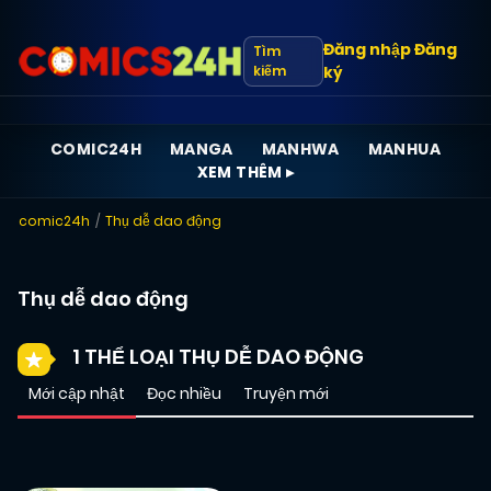
Đăng nhập
Đăng
Tìm
kiếm
ký
COMIC24H
MANGA
MANHWA
MANHUA
XEM THÊM ▸
comic24h
Thụ dễ dao động
Thụ dễ dao động
1 THỂ LOẠI THỤ DỄ DAO ĐỘNG
Mới cập nhật
Đọc nhiều
Truyện mới