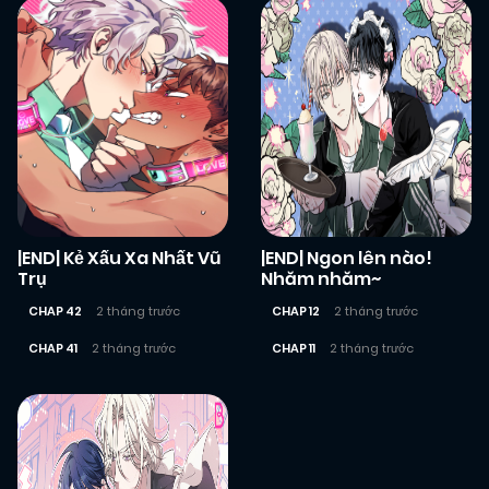
|END| Kẻ Xấu Xa Nhất Vũ
|END| Ngon lên nào!
Trụ
Nhăm nhăm~
CHAP 42
2 tháng trước
CHAP 12
2 tháng trước
CHAP 41
2 tháng trước
CHAP 11
2 tháng trước