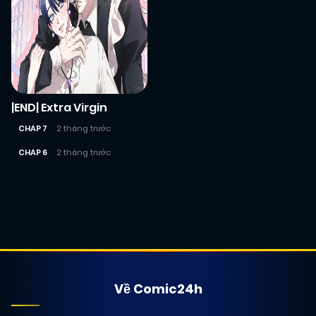
|END| Extra Virgin
CHAP 7
2 tháng trước
CHAP 6
2 tháng trước
Posts
navigation
Về Comic24h