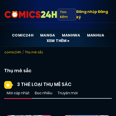
Đăng nhập
Đăng
Tìm
kiếm
ký
COMIC24H
MANGA
MANHWA
MANHUA
XEM THÊM ▸
comic24h
Thụ mê sắc
Thụ mê sắc
3 THỂ LOẠI THỤ MÊ SẮC
Mới cập nhật
Đọc nhiều
Truyện mới