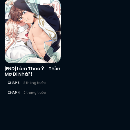
|END| Làm Theo Ý... Thần
Mơ Đi Nhá?!
CHAP 5
2 tháng trước
CHAP 4
2 tháng trước
Posts
navigation