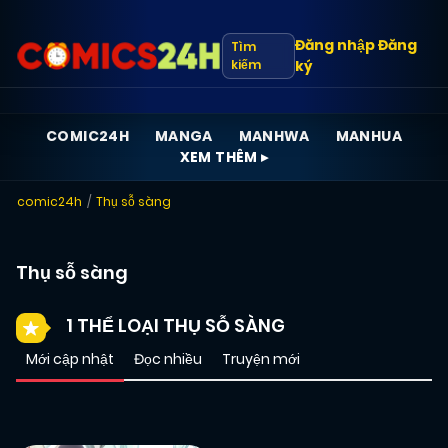
Đăng nhập
Đăng
Tìm
kiếm
ký
COMIC24H
MANGA
MANHWA
MANHUA
XEM THÊM ▸
comic24h
Thụ sỗ sàng
Thụ sỗ sàng
1 THỂ LOẠI THỤ SỖ SÀNG
Mới cập nhật
Đọc nhiều
Truyện mới