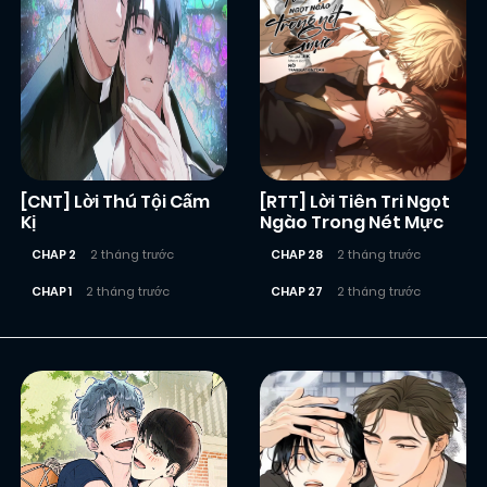
[CNT] Lời Thú Tội Cấm
[RTT] Lời Tiên Tri Ngọt
Kị
Ngào Trong Nét Mực
CHAP 2
2 tháng trước
CHAP 28
2 tháng trước
CHAP 1
2 tháng trước
CHAP 27
2 tháng trước