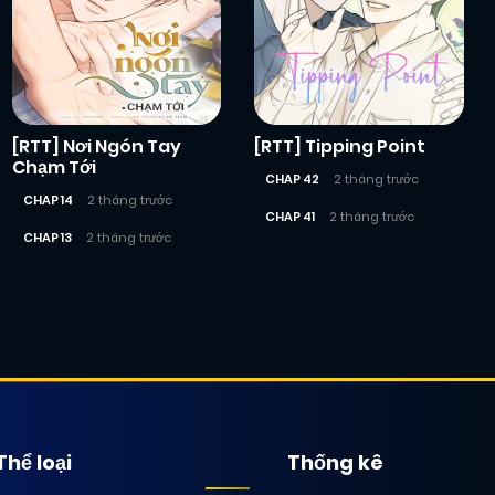
[RTT] Nơi Ngón Tay
[RTT] Tipping Point
Chạm Tới
CHAP 42
2 tháng trước
CHAP 14
2 tháng trước
CHAP 41
2 tháng trước
CHAP 13
2 tháng trước
Thể loại
Thống kê