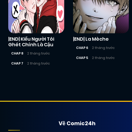
|END| Kiểu Người Tôi
|END| La Mèche
Ghét Chính Là Cậu
CHAP 6
2 tháng trước
CHAP 8
2 tháng trước
CHAP 5
2 tháng trước
CHAP 7
2 tháng trước
Posts
navigation
Về Comic24h