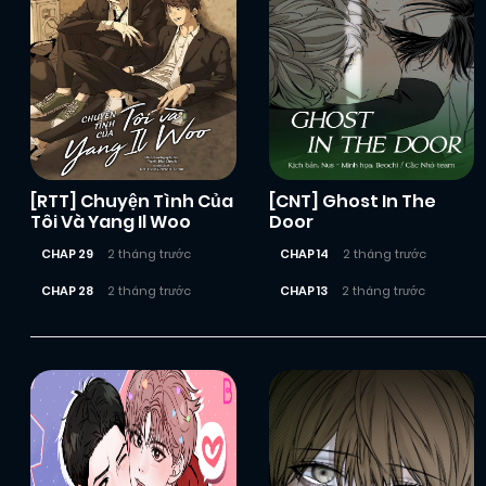
[RTT] Chuyện Tình Của
[CNT] Ghost In The
Tôi Và Yang Il Woo
Door
CHAP 29
2 tháng trước
CHAP 14
2 tháng trước
CHAP 28
2 tháng trước
CHAP 13
2 tháng trước