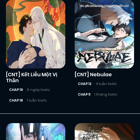
[CNT] Kết Liễu Một Vị
[CNT] Nebulae
Thần
CHAP 12
4 tuần trước
CHAP 19
6 ngày trước
CHAP 11
1 tháng trước
CHAP 18
1 tuần trước