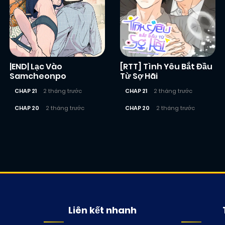
|END| Lạc Vào
[RTT] Tình Yêu Bắt Đầu
Samcheonpo
Từ Sợ Hãi
CHAP 21
2 tháng trước
CHAP 21
2 tháng trước
CHAP 20
2 tháng trước
CHAP 20
2 tháng trước
Liên kết nhanh