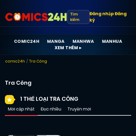
Đăng nhập
Đăng
Tìm
kiếm
ký
COMIC24H
MANGA
MANHWA
MANHUA
XEM THÊM ▸
comic24h
Tra Công
Tra Công
1 THỂ LOẠI TRA CÔNG
Mới cập nhật
Đọc nhiều
Truyện mới