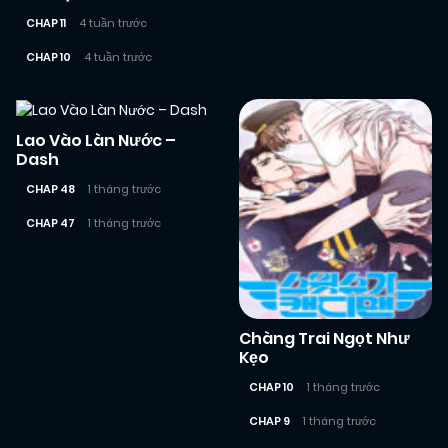
CHAP 11
4 tuần trước
CHAP 10
4 tuần trước
Lao Vào Làn Nước –
Dash
CHAP 48
1 tháng trước
CHAP 47
1 tháng trước
Chàng Trai Ngọt Như
Kẹo
CHAP 10
1 tháng trước
CHAP 9
1 tháng trước