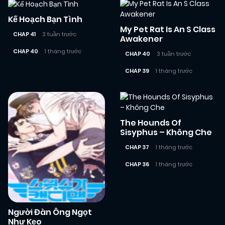
Kế Hoạch Bạn Tình
My Pet Rat Is An S Class
CHAP 41
3 tuần trước
Awakener
CHAP 40
1 tháng trước
CHAP 40
3 tuần trước
CHAP 39
1 tháng trước
The Hounds Of
Sisyphus – Không Che
CHAP 37
1 tháng trước
CHAP 36
1 tháng trước
Người Đàn Ông Ngọt
Như Kẹo