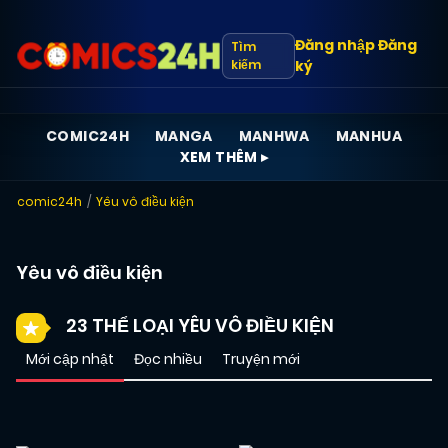
Đăng nhập
Đăng
Tìm
kiếm
ký
COMIC24H
MANGA
MANHWA
MANHUA
XEM THÊM ▸
comic24h
Yêu vô điều kiện
Yêu vô điều kiện
23 THỂ LOẠI YÊU VÔ ĐIỀU KIỆN
Mới cập nhật
Đọc nhiều
Truyện mới