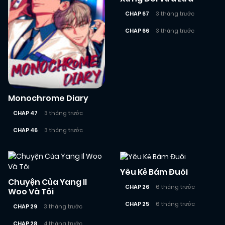
CHAP 67
3 tháng trước
CHAP 66
3 tháng trước
Monochrome Diary
CHAP 47
3 tháng trước
CHAP 46
3 tháng trước
Yêu Kẻ Bám Đuôi
Chuyện Của Yang Il
CHAP 26
6 tháng trước
Woo Và Tôi
CHAP 25
6 tháng trước
CHAP 29
3 tháng trước
CHAP 28
4 tháng trước