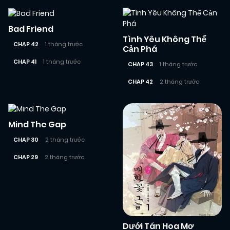
Bad Friend
Tình Yêu Không Thể
CHAP 42
1 tháng trước
Cản Phá
CHAP 41
1 tháng trước
CHAP 43
1 tháng trước
CHAP 42
2 tháng trước
Mind The Gap
CHAP 30
2 tháng trước
CHAP 29
2 tháng trước
Dưới Tán Hoa Mơ