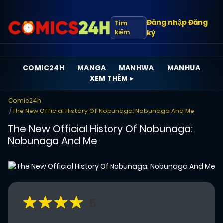
Đăng nhập
Đăng
Tìm
kiếm
ký
COMIC24H
MANGA
MANHWA
MANHUA
XEM THÊM ▸
Comic24h
The New Official History Of Nobunaga: Nobunaga And Me
The New Official History Of Nobunaga:
Nobunaga And Me
5