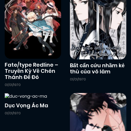
19/12/2024
Chapter 4
(JL)
19/12/2024
Chapter 3
(JL)
19/12/2024
Chapter 2
(JL)
19/12/2024
Fate/type Redline –
Chapter 1
Bất cẩn cứu nhầm kẻ
(JL)
Truyền Kỳ Về Chén
thù của võ lâm
Thánh Đế Đô
01/01/1970
01/01/1970
Dục Vọng Ác Ma
01/01/1970