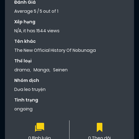
Đánh Giá
Average
5
/
5
out of
1
Xếp hạng
N/A, it has 1544 views
Tên khác
The New Official History Of Nobunaga
Thể loại
drama
,
Manga
,
Seinen
Nhóm dịch
Dưa leo truyện
Tình trạng
ongoing
0 Bình luận
0 Theo dõi