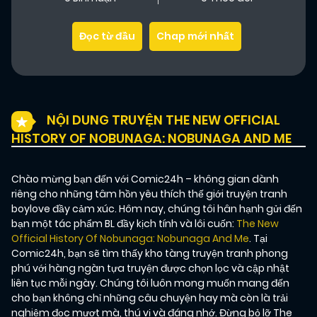
Đọc từ đầu
Chap mới nhất
NỘI DUNG TRUYỆN THE NEW OFFICIAL
HISTORY OF NOBUNAGA: NOBUNAGA AND ME
Chào mừng bạn đến với Comic24h – không gian dành
riêng cho những tâm hồn yêu thích thế giới truyện tranh
boylove đầy cảm xúc. Hôm nay, chúng tôi hân hạnh gửi đến
bạn một tác phẩm BL đầy kịch tính và lôi cuốn:
The New
Official History Of Nobunaga: Nobunaga And Me
. Tại
Comic24h, bạn sẽ tìm thấy kho tàng truyện tranh phong
phú với hàng ngàn tựa truyện được chọn lọc và cập nhật
liên tục mỗi ngày. Chúng tôi luôn mong muốn mang đến
cho bạn không chỉ những câu chuyện hay mà còn là trải
nghiệm đọc mượt mà, thú vị và đáng nhớ. Đừng bỏ lỡ The