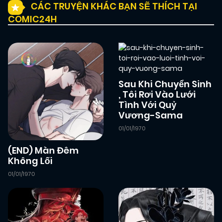
CÁC TRUYỆN KHÁC BẠN SẼ THÍCH TẠI
19/12/2024
Chapter 10
(JL)
COMIC24H
19/12/2024
Chapter 9
(JL)
Sau Khi Chuyển Sinh
19/12/2024
Chapter 8
(JL)
, Tôi Rơi Vào Lưới
Tình Với Quỷ
Vương-Sama
19/12/2024
Chapter 7
(JL)
01/01/1970
(END) Màn Đêm
19/12/2024
Chapter 6
(JL)
Không Lối
01/01/1970
19/12/2024
Chapter 5
(JL)