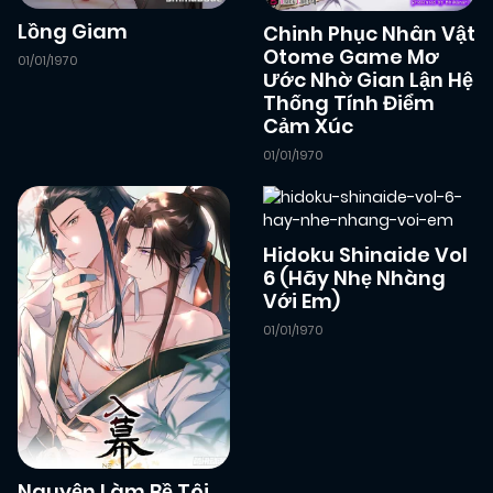
Lồng Giam
Chinh Phục Nhân Vật
01/01/2026
Chapter 48
(VIP)
Otome Game Mơ
01/01/1970
Ước Nhờ Gian Lận Hệ
Thống Tính Điểm
01/01/2026
Chapter 47
(VIP)
Cảm Xúc
01/01/1970
01/01/2026
Chapter 46
(VIP)
Hidoku Shinaide Vol
01/01/2026
Chapter 45
(VIP)
6 (Hãy Nhẹ Nhàng
Với Em)
01/01/1970
01/01/2026
Chapter 44
(VIP)
01/01/2026
Chapter 43
(VIP)
Nguyện Làm Bề Tôi