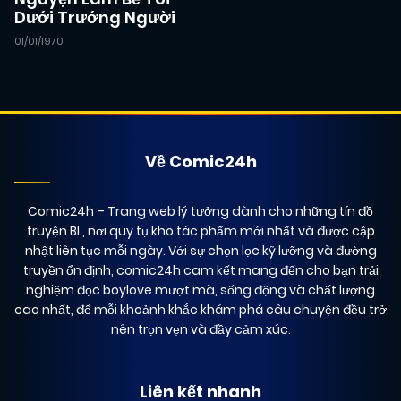
01/01/2026
Chapter 42
(VIP)
Dưới Trướng Người
01/01/1970
01/01/2026
Chapter 41
(VIP)
01/01/2026
Chapter 40
(VIP)
Về Comic24h
01/01/2026
Chapter 39
(VIP)
Comic24h
– Trang web lý tưởng dành cho những tín đồ
truyện BL, nơi quy tụ kho tác phẩm mới nhất và được cập
nhật liên tục mỗi ngày. Với sự chọn lọc kỹ lưỡng và đường
01/01/2026
Chapter 38
(VIP)
truyền ổn định, comic24h cam kết mang đến cho bạn trải
nghiệm đọc boylove mượt mà, sống động và chất lượng
cao nhất, để mỗi khoảnh khắc khám phá câu chuyện đều trở
01/01/2026
Chapter 37
nên trọn vẹn và đầy cảm xúc.
(VIP)
01/01/2026
Liên kết nhanh
Chapter 36
(VIP)