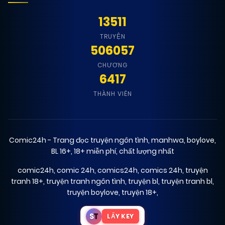
01/01/2026
13511
Chapter 29
(VIP)
TRUYỆN
506057
01/01/2026
Chapter 28
(VIP)
CHƯƠNG
6417
01/01/2026
Chapter 27
(VIP)
THÀNH VIÊN
01/01/2026
Chapter 26
(VIP)
Comic24h - Trang đọc truyện ngôn tình, manhwa, boylove,
BL 16+, 18+ miễn phí, chất lượng nhất
01/01/2026
Chapter 25
(VIP)
comic24h
,
comic 24h
,
comics24h
,
comics 24h
,
truyện
tranh 18+
,
truyện tranh ngôn tình
,
truyện bl
,
truyện tranh bl
,
truyện boylove
,
truyện 18+
,
01/01/2026
Chapter 24
(VIP)
S
T
LẤY KEY