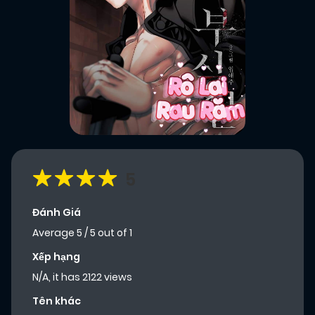
5
Đánh Giá
Average
5
/
5
out of
1
Xếp hạng
N/A, it has 2122 views
Tên khác