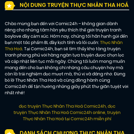
NỘI DUNG TRUYỆN THỰC NHÂN THA HOÁ
Chào mừng bạn đến với Comic24h – không gian dành
riêng cho những tâm hồn yêu thích thế giới truyện tranh
boylove đầy cảm xúc. Hôm nay, chúng tôi hân hạnh gửi đến
bạn một tác phẩm BL đầy kịch tính và lôi cuốn:
Thực Nhân
Tha Hoá
. Tại Comic24h, bạn sẽ tìm thấy kho tàng truyện
tranh phong phú với hàng ngàn tựa truyện được chọn lọc
và cập nhật liên tục mỗi ngày. Chúng tôi luôn mong muốn
mang đến cho bạn không chỉ những câu chuyện hay mà
còn là trải nghiệm đọc mượt mà, thú vị và đáng nhớ. Đừng
bỏ lỡ Thực Nhân Tha Hoá và cùng đồng hành cùng
Comic24h để tận hưởng những giây phút thư giãn tuyệt vời
nhất nhé!
đọc truyện Thực Nhân Tha Hoá Comic24h
,
đọc
truyện Thực Nhân Tha Hoá Comic24h online
,
truyện
Thực Nhân Tha Hoá tại Comic24h miễn phí
DANH SÁCH CHƯƠNG THỰC NHÂN THA