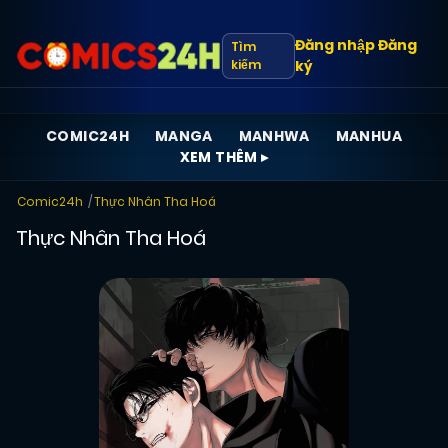
Đăng nhập
Đăng
Tìm
kiếm
ký
COMIC24H
MANGA
MANHWA
MANHUA
XEM THÊM ▸
Comic24h
Thực Nhân Tha Hoá
Thực Nhân Tha Hoá