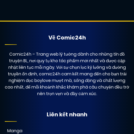
24/04/2026
Chapter 13
(VIP)
Về Comic24h
24/04/2026
Chapter 12
(VIP)
Comic24h
– Trang web lý tưởng dành cho những tín đồ
24/04/2026
truyện BL, nơi quy tụ kho tác phẩm mới nhất và được cập
Chapter 11
(VIP)
nhật liên tục mỗi ngày. Với sự chọn lọc kỹ lưỡng và đường
truyền ổn định, comic24h cam kết mang đến cho bạn trải
nghiệm đọc boylove mượt mà, sống động và chất lượng
24/04/2026
Chapter 10
(VIP)
cao nhất, để mỗi khoảnh khắc khám phá câu chuyện đều trở
nên trọn vẹn và đầy cảm xúc.
24/04/2026
Chapter 9
(VIP)
Liên kết nhanh
24/04/2026
Chapter 8
(VIP)
Manga