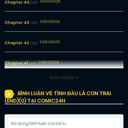
24/04/2026
Chapter 44
(VIP)
24/04/2026
Chapter 43
(VIP)
24/04/2026
Chapter 42
(VIP)
24/04/2026
Chapter 41
(VIP)
Xem thêm
24/04/2026
Chapter 40
(VIP)
BÌNH LUẬN VỀ TÌNH ĐẦU LÀ CON TRAI
(END)(
0
) TẠI COMIC24H
24/04/2026
Chapter 39
(VIP)
24/04/2026
Chapter 38
(VIP)