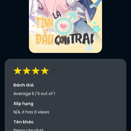
5
Đánh Giá
Average
5
/
5
out of
1
Xếp hạng
N/A, it has 0 views
Tên khác
Đang cập nhật