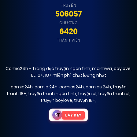
24/04/2026
Chapter 1
TRUYỆN
(VIP)
506057
CHƯƠNG
24/04/2026
Chapter 0
(VIP)
6420
THÀNH VIÊN
Comic24h - Trang đọc truyện ngôn tình, manhwa, boylove,
BL 16+, 18+ miễn phí, chất lượng nhất
comic24h
,
comic 24h
,
comics24h
,
comics 24h
,
truyện
tranh 18+
,
truyện tranh ngôn tình
,
truyện bl
,
truyện tranh bl
,
truyện boylove
,
truyện 18+
,
S
T
LẤY KEY