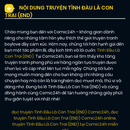
NỘI DUNG TRUYỆN TÌNH ĐẦU LÀ CON
TRAI (END)
Chào mừng bạn đến với Comic24h – không gian dành
riêng cho những tâm hồn yêu thích thế giới truyện tranh
boylove đầy cảm xúc. Hôm nay, chúng tôi hân hạnh gửi đến
bạn một tác phẩm BL đầy kịch tính và lôi cuốn:
Tình Đầu Là
Con Trai (END)
. Tại Comic24h, bạn sẽ tìm thấy kho tàng
truyện tranh phong phú với hàng ngàn tựa truyện được
chọn lọc và cập nhật liên tục mỗi ngày. Chúng tôi luôn
mong muốn mang đến cho bạn không chỉ những câu
chuyện hay mà còn là trải nghiệm đọc mượt mà, thú vị và
đáng nhớ. Đừng bỏ lỡ Tình Đầu Là Con Trai (END) và cùng
đồng hành cùng Comic24h để tận hưởng những giây phút
thư giãn tuyệt vời nhất nhé!
đọc truyện Tình Đầu Là Con Trai (END) Comic24h
,
đọc
truyện Tình Đầu Là Con Trai (END) Comic24h online
,
truyện Tình Đầu Là Con Trai (END) tại Comic24h miễn