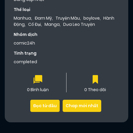
Thể loại
Manhua
,
Đam Mỹ
,
Truyện Màu
,
boylove
,
Hành
Động
,
Cổ Đại
,
Manga
,
Dưa Leo Truyện
Nhóm dịch
comic24h
Tình trạng
completed
0 Bình luận
0 Theo dõi
Đọc từ đầu
Chap mới nhất