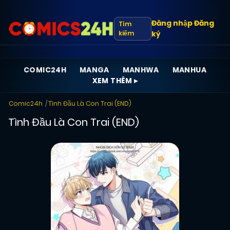
Đăng nhập
Đăng
Tìm
kiếm
ký
COMIC24H
MANGA
MANHWA
MANHUA
XEM THÊM ▸
Comic24h
Tình Đầu Là Con Trai (END)
Tình Đầu Là Con Trai (END)