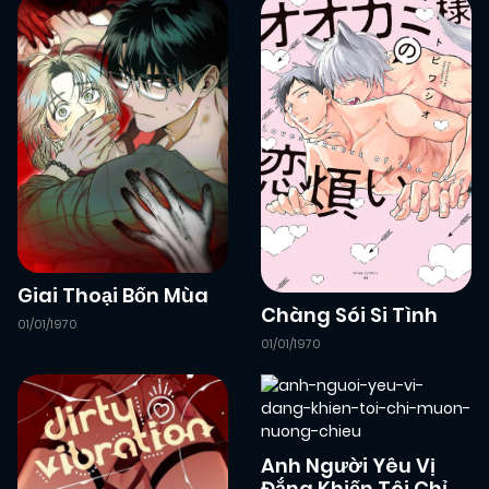
Giai Thoại Bốn Mùa
Chàng Sói Si Tình
01/01/1970
01/01/1970
Anh Người Yêu Vị
Đắng Khiến Tôi Chỉ