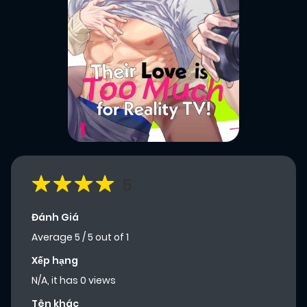
5
Đánh Giá
Average
5
/
5
out of
1
Xếp hạng
N/A, it has 0 views
Tên khác