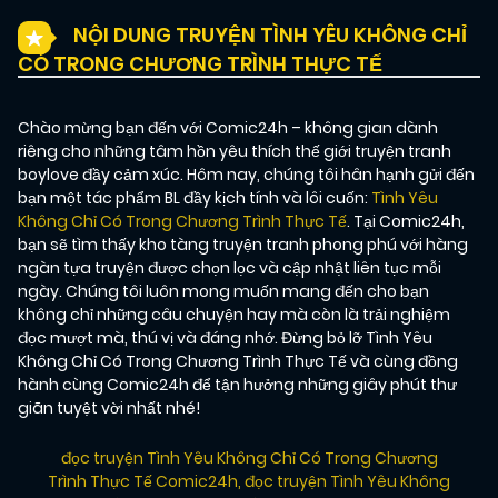
NỘI DUNG TRUYỆN TÌNH YÊU KHÔNG CHỈ
CÓ TRONG CHƯƠNG TRÌNH THỰC TẾ
Chào mừng bạn đến với Comic24h – không gian dành
riêng cho những tâm hồn yêu thích thế giới truyện tranh
boylove đầy cảm xúc. Hôm nay, chúng tôi hân hạnh gửi đến
bạn một tác phẩm BL đầy kịch tính và lôi cuốn:
Tình Yêu
Không Chỉ Có Trong Chương Trình Thực Tế
. Tại Comic24h,
bạn sẽ tìm thấy kho tàng truyện tranh phong phú với hàng
ngàn tựa truyện được chọn lọc và cập nhật liên tục mỗi
ngày. Chúng tôi luôn mong muốn mang đến cho bạn
không chỉ những câu chuyện hay mà còn là trải nghiệm
đọc mượt mà, thú vị và đáng nhớ. Đừng bỏ lỡ Tình Yêu
Không Chỉ Có Trong Chương Trình Thực Tế và cùng đồng
hành cùng Comic24h để tận hưởng những giây phút thư
giãn tuyệt vời nhất nhé!
đọc truyện Tình Yêu Không Chỉ Có Trong Chương
Trình Thực Tế Comic24h
,
đọc truyện Tình Yêu Không