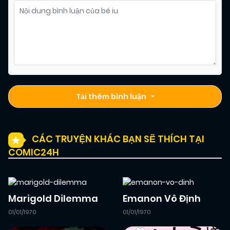
Tải thêm bình luận
CÁC TRUYỆN KHÁC BẠN SẼ THÍCH TẠI
COMIC24H
Marigold Dilemma
Emanon Vô Định
01/01/1970
01/01/1970