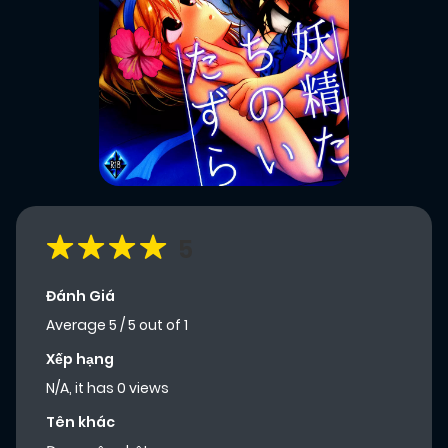
5
Đánh Giá
Average
5
/
5
out of
1
Xếp hạng
N/A, it has 0 views
Tên khác