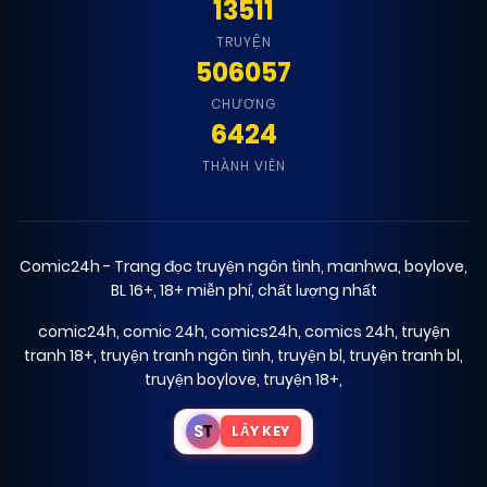
13511
TRUYỆN
506057
CHƯƠNG
6424
THÀNH VIÊN
Comic24h - Trang đọc truyện ngôn tình, manhwa, boylove,
BL 16+, 18+ miễn phí, chất lượng nhất
comic24h
,
comic 24h
,
comics24h
,
comics 24h
,
truyện
tranh 18+
,
truyện tranh ngôn tình
,
truyện bl
,
truyện tranh bl
,
truyện boylove
,
truyện 18+
,
S
T
LẤY KEY