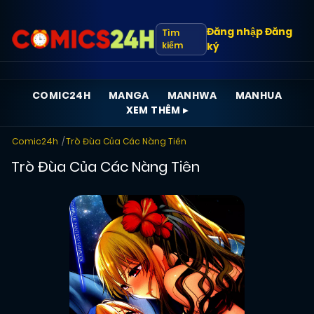
Đăng nhập
Đăng
Tìm
kiếm
ký
COMIC24H
MANGA
MANHWA
MANHUA
XEM THÊM ▸
Comic24h
Trò Đùa Của Các Nàng Tiên
Trò Đùa Của Các Nàng Tiên