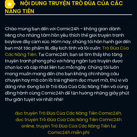
NỘI DUNG TRUYỆN TRÒ ĐÙA CỦA CÁC
NÀNG TIÊN
Chào mừng bạn đến với Comic24h – không gian dành
riêng cho những tâm hồn yêu thích thế giới truyện tranh
boylove đầy cảm xúc. Hôm nay, chúng tôi hân hạnh gửi đến
bạn một tác phẩm BL đầy kịch tính và lôi cuốn:
Trò Đùa Của
Các Nàng Tiên
. Tại Comic24h, bạn sẽ tìm thấy kho tàng
truyện tranh phong phú với hàng ngàn tựa truyện được
chọn lọc và cập nhật liên tục mỗi ngày. Chúng tôi luôn
mong muốn mang đến cho bạn không chỉ những câu
chuyện hay mà còn là trải nghiệm đọc mượt mà, thú vị và
đáng nhớ. Đừng bỏ lỡ Trò Đùa Của Các Nàng Tiên và cùng
đồng hành cùng Comic24h để tận hưởng những giây phút
thư giãn tuyệt vời nhất nhé!
đọc truyện Trò Đùa Của Các Nàng Tiên Comic24h
,
đọc truyện Trò Đùa Của Các Nàng Tiên Comic24h
online
,
truyện Trò Đùa Của Các Nàng Tiên tại
Comic24h miễn phí