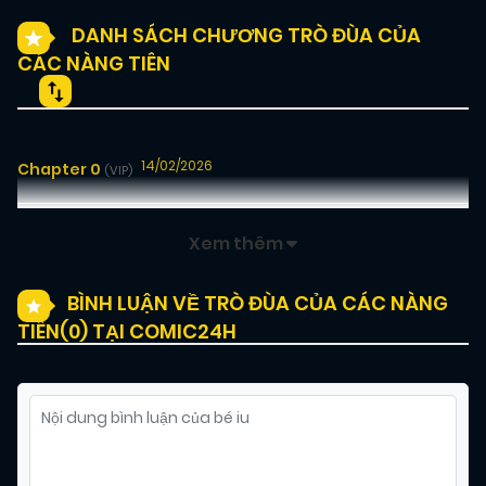
DANH SÁCH CHƯƠNG TRÒ ĐÙA CỦA
CÁC NÀNG TIÊN
14/02/2026
Chapter 0
(VIP)
Xem thêm
BÌNH LUẬN VỀ TRÒ ĐÙA CỦA CÁC NÀNG
TIÊN(
0
) TẠI COMIC24H