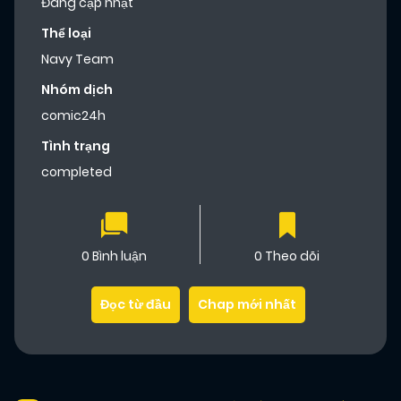
Đang cập nhật
Thể loại
Navy Team
Nhóm dịch
comic24h
Tình trạng
completed
0 Bình luận
0 Theo dõi
Đọc từ đầu
Chap mới nhất