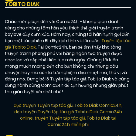
TOBITO DIAK
Chào mừng bạn đến với Comic24h – không gian dành
riêng cho những tâm hồn yêu thích thế giới truyện tranh
boylove đầy cảm xúc. Hôm nay, chúng tôi hân hạnh gửi đến
bạn một tác phẩm BL đầy kịch tính và lôi cuốn:
Tuyển tập tác
giả Tobito Diak
. Tại Comic24h, bạn sẽ tìm thấy kho tàng
truyện tranh phong phú với hàng ngàn tựa truyện được
chọn lọc và cập nhật liên tục mỗi ngày. Chúng tôi luôn
mong muốn mang đến cho bạn không chỉ những câu
chuyện hay mà còn là trải nghiệm đọc mượt mà, thú vị và
đáng nhớ. Đừng bỏ lỡ Tuyển tập tác giả Tobito Diak và cùng
đồng hành cùng Comic24h để tận hưởng những giây phút
thư giãn tuyệt vời nhất nhé!
đọc truyện Tuyển tập tác giả Tobito Diak Comic24h
,
đọc truyện Tuyển tập tác giả Tobito Diak Comic24h
online
,
truyện Tuyển tập tác giả Tobito Diak tại
Comic24h miễn phí