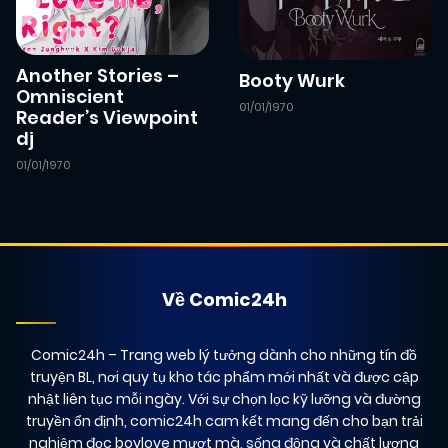
Another Stories –
Booty Wurk
Omniscient
01/01/1970
Reader’s Viewpoint
dj
01/01/1970
Về Comic24h
Comic24h
– Trang web lý tưởng dành cho những tín đồ
truyện BL, nơi quy tụ kho tác phẩm mới nhất và được cập
nhật liên tục mỗi ngày. Với sự chọn lọc kỹ lưỡng và đường
truyền ổn định, comic24h cam kết mang đến cho bạn trải
nghiệm đọc boylove mượt mà, sống động và chất lượng