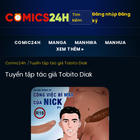
Đăng nhập
Đăng
Tìm
kiếm
ký
COMIC24H
MANGA
MANHWA
MANHUA
XEM THÊM ▸
Comic24h
Tuyển tập tác giả Tobito Diak
Tuyển tập tác giả Tobito Diak