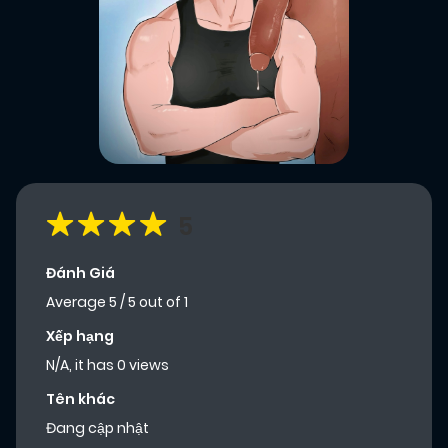
5
Đánh Giá
Average
5
/
5
out of
1
Xếp hạng
N/A, it has 0 views
Tên khác
Đang cập nhật