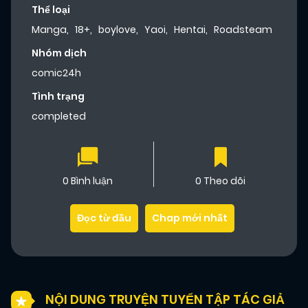
Thể loại
Manga
,
18+
,
boylove
,
Yaoi
,
Hentai
,
Roadsteam
Nhóm dịch
comic24h
Tình trạng
completed
0 Bình luận
0 Theo dõi
Đọc từ đầu
Chap mới nhất
NỘI DUNG TRUYỆN TUYỂN TẬP TÁC GIẢ