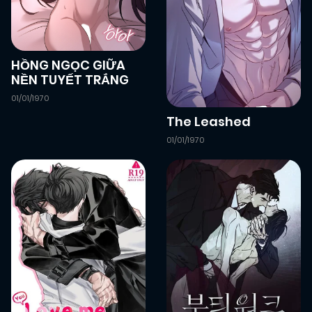
HỒNG NGỌC GIỮA
NỀN TUYẾT TRẮNG
01/01/1970
The Leashed
01/01/1970