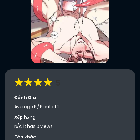
5
Đánh Giá
Average
5
/
5
out of
1
Xếp hạng
N/A, it has 0 views
Tên khác