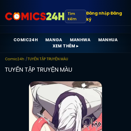
Đăng nhập
Đăng
Tìm
kiếm
ký
COMIC24H
MANGA
MANHWA
MANHUA
XEM THÊM ▸
Comic24h
TUYỂN TẬP TRUYỆN MÀU
TUYỂN TẬP TRUYỆN MÀU