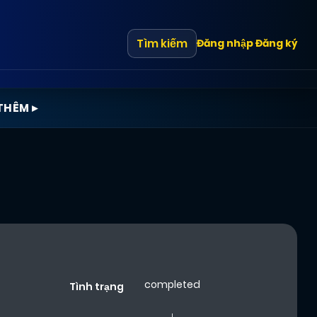
Tìm kiếm
Đăng nhập
Đăng ký
THÊM ▸
completed
Tình trạng