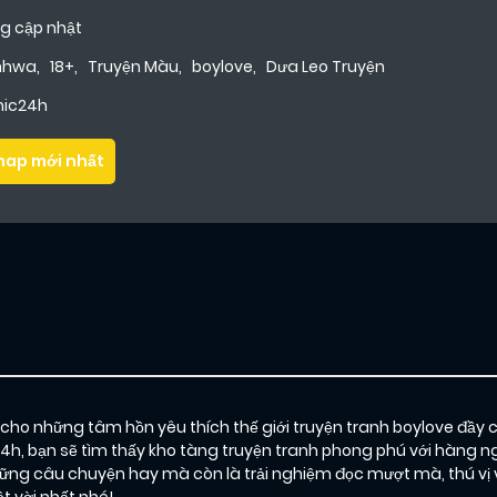
g cập nhật
nhwa
,
18+
,
Truyện Màu
,
boylove
,
Dưa Leo Truyện
ic24h
hap mới nhất
o những tâm hồn yêu thích thế giới truyện tranh boylove đầy 
24h, bạn sẽ tìm thấy kho tàng truyện tranh phong phú với hàng ng
g câu chuyện hay mà còn là trải nghiệm đọc mượt mà, thú vị 