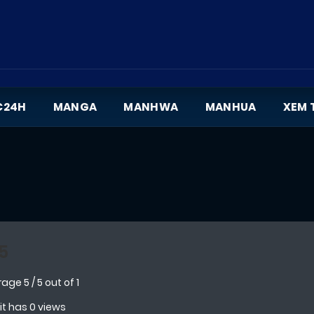
C24H
MANGA
MANHWA
MANHUA
XEM 
5
rage
5
/
5
out of
1
 it has 0 views