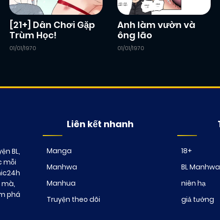
[21+] Dân Chơi Gặp
Anh làm vườn và
Trùm Học!
ông lão
01/01/1970
01/01/1970
Liên kết nhanh
Manga
18+
ện BL,
c mỗi
Manhwa
BL Manhwa
mic24h
Manhua
niên hạ
t mà,
ám phá
Truyện theo dõi
giả tưởng