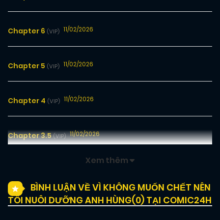
11/02/2026
Chapter 6
(VIP)
11/02/2026
Chapter 5
(VIP)
11/02/2026
Chapter 4
(VIP)
11/02/2026
Chapter 3.5
(VIP)
Xem thêm
11/02/2026
Chapter 3
(VIP)
BÌNH LUẬN VỀ VÌ KHÔNG MUỐN CHẾT NÊN
TÔI NUÔI DƯỠNG ANH HÙNG(
0
) TẠI COMIC24H
11/02/2026
Chapter 2
(VIP)