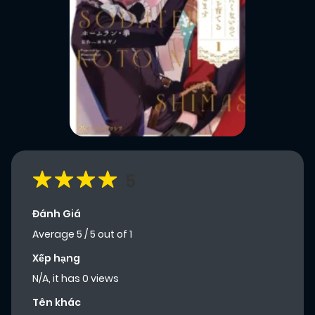
5
Đánh Giá
Average
5
/
5
out of
1
Xếp hạng
N/A, it has 0 views
Tên khác