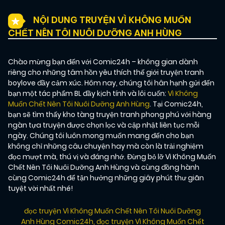
NỘI DUNG TRUYỆN VÌ KHÔNG MUỐN
CHẾT NÊN TÔI NUÔI DƯỠNG ANH HÙNG
Chào mừng bạn đến với Comic24h – không gian dành
riêng cho những tâm hồn yêu thích thế giới truyện tranh
boylove đầy cảm xúc. Hôm nay, chúng tôi hân hạnh gửi đến
bạn một tác phẩm BL đầy kịch tính và lôi cuốn:
Vì Không
Muốn Chết Nên Tôi Nuôi Dưỡng Anh Hùng
. Tại Comic24h,
bạn sẽ tìm thấy kho tàng truyện tranh phong phú với hàng
ngàn tựa truyện được chọn lọc và cập nhật liên tục mỗi
ngày. Chúng tôi luôn mong muốn mang đến cho bạn
không chỉ những câu chuyện hay mà còn là trải nghiệm
đọc mượt mà, thú vị và đáng nhớ. Đừng bỏ lỡ Vì Không Muốn
Chết Nên Tôi Nuôi Dưỡng Anh Hùng và cùng đồng hành
cùng Comic24h để tận hưởng những giây phút thư giãn
tuyệt vời nhất nhé!
đọc truyện Vì Không Muốn Chết Nên Tôi Nuôi Dưỡng
Anh Hùng Comic24h
,
đọc truyện Vì Không Muốn Chết