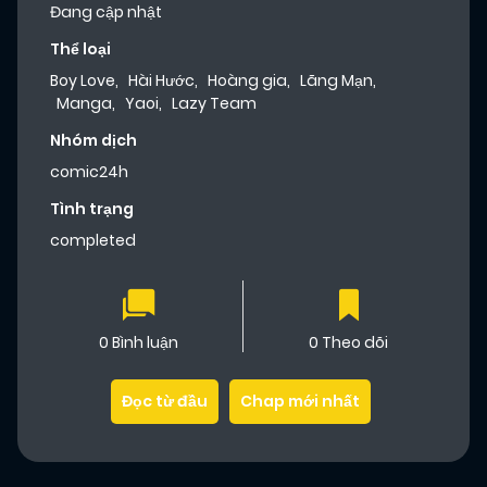
Đang cập nhật
Thể loại
Boy Love
,
Hài Hước
,
Hoàng gia
,
Lãng Mạn
,
Manga
,
Yaoi
,
Lazy Team
Nhóm dịch
comic24h
Tình trạng
completed
0 Bình luận
0 Theo dõi
Đọc từ đầu
Chap mới nhất