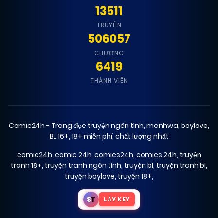
13511
TRUYỆN
506057
CHƯƠNG
6419
THÀNH VIÊN
Comic24h - Trang đọc truyện ngôn tình, manhwa, boylove,
BL 16+, 18+ miễn phí, chất lượng nhất
comic24h
,
comic 24h
,
comics24h
,
comics 24h
,
truyện
tranh 18+
,
truyện tranh ngôn tình
,
truyện bl
,
truyện tranh bl
,
truyện boylove
,
truyện 18+
,
S
T
LẤY KEY