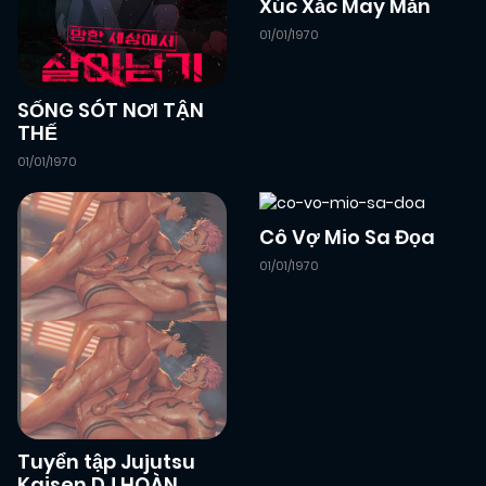
Xúc Xắc May Mắn
01/01/1970
SỐNG SÓT NƠI TẬN
THẾ
01/01/1970
Cô Vợ Mio Sa Đọa
01/01/1970
Tuyển tập Jujutsu
Kaisen DJ HOÀN