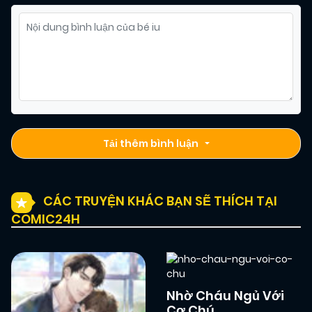
11/02/2026
Chapter 1
(VIP)
Tải thêm bình luận
CÁC TRUYỆN KHÁC BẠN SẼ THÍCH TẠI
COMIC24H
Nhờ Cháu Ngủ Với
Cợ Chú