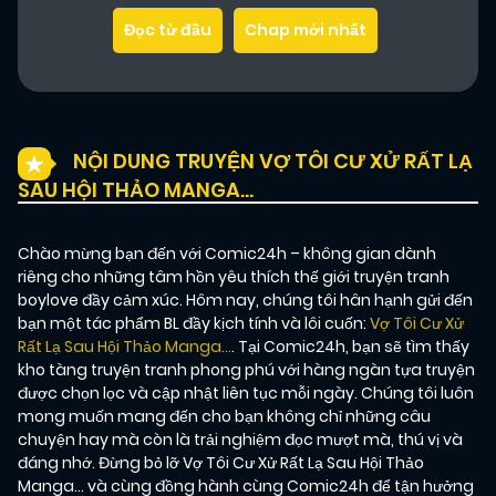
Đọc từ đầu
Chap mới nhất
NỘI DUNG TRUYỆN VỢ TÔI CƯ XỬ RẤT LẠ
SAU HỘI THẢO MANGA…
Chào mừng bạn đến với Comic24h – không gian dành
riêng cho những tâm hồn yêu thích thế giới truyện tranh
boylove đầy cảm xúc. Hôm nay, chúng tôi hân hạnh gửi đến
bạn một tác phẩm BL đầy kịch tính và lôi cuốn:
Vợ Tôi Cư Xử
Rất Lạ Sau Hội Thảo Manga…
. Tại Comic24h, bạn sẽ tìm thấy
kho tàng truyện tranh phong phú với hàng ngàn tựa truyện
được chọn lọc và cập nhật liên tục mỗi ngày. Chúng tôi luôn
mong muốn mang đến cho bạn không chỉ những câu
chuyện hay mà còn là trải nghiệm đọc mượt mà, thú vị và
đáng nhớ. Đừng bỏ lỡ Vợ Tôi Cư Xử Rất Lạ Sau Hội Thảo
Manga… và cùng đồng hành cùng Comic24h để tận hưởng