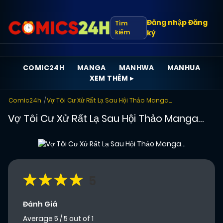
Đăng nhập
Đăng
Tìm
kiếm
ký
COMIC24H
MANGA
MANHWA
MANHUA
XEM THÊM ▸
Comic24h
Vợ Tôi Cư Xử Rất Lạ Sau Hội Thảo Manga…
Vợ Tôi Cư Xử Rất Lạ Sau Hội Thảo Manga…
5
Đánh Giá
Average
5
/
5
out of
1