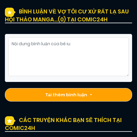
BÌNH LUẬN VỀ VỢ TÔI CƯ XỬ RẤT LẠ SAU
HỘI THẢO MANGA…(
0
) TẠI COMIC24H
Tải thêm bình luận
CÁC TRUYỆN KHÁC BẠN SẼ THÍCH TẠI
COMIC24H