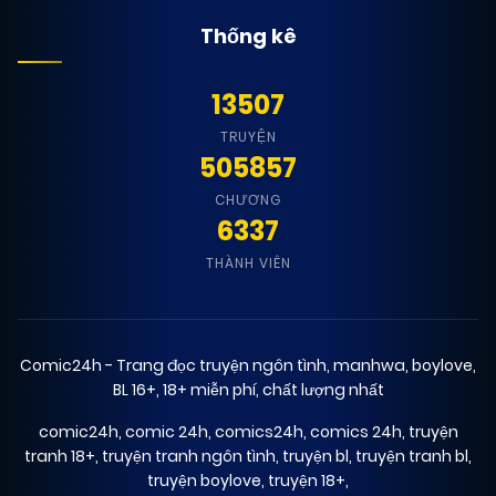
Thống kê
13507
TRUYỆN
505857
CHƯƠNG
6337
THÀNH VIÊN
Comic24h - Trang đọc truyện ngôn tình, manhwa, boylove,
BL 16+, 18+ miễn phí, chất lượng nhất
comic24h
,
comic 24h
,
comics24h
,
comics 24h
,
truyện
tranh 18+
,
truyện tranh ngôn tình
,
truyện bl
,
truyện tranh bl
,
truyện boylove
,
truyện 18+
,