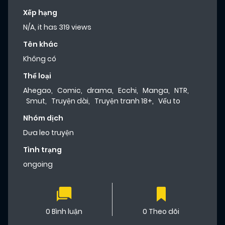
Xếp hạng
N/A, it has 319 views
Tên khác
Không có
Thể loại
Ahegao
,
Comic
,
drama
,
Ecchi
,
Manga
,
NTR
,
Smut
,
Truyện dài
,
Truyện tranh 18+
,
Vếu to
Nhóm dịch
Dưa leo truyện
Tình trạng
ongoing
0 Bình luận
0 Theo dõi