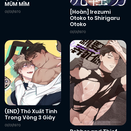
MŨM MĨM
[Hoàn] Irezumi
01/01/1970
Otoko to Shirigaru
24/01/2026
Chapter 14
(VIP)
Otoko
01/01/1970
24/01/2026
Chapter 13
(VIP)
24/01/2026
Chapter 12
(VIP)
24/01/2026
Chapter 11
(VIP)
24/01/2026
Chapter 10
(VIP)
(END) Thỏ Xuất Tinh
Trong Vòng 3 Giây
24/01/2026
Chapter 9
(VIP)
01/01/1970