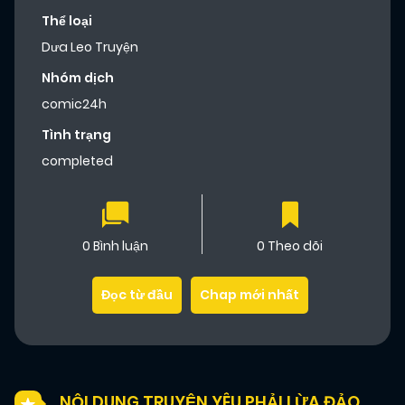
Thể loại
Dưa Leo Truyện
Nhóm dịch
comic24h
Tình trạng
completed
0 Bình luận
0 Theo dõi
Đọc từ đầu
Chap mới nhất
NỘI DUNG TRUYỆN YÊU PHẢI LỪA ĐẢO