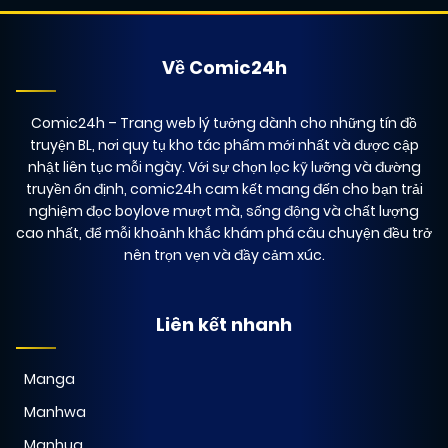
24/01/2026
Chapter 01
(VIP)
Về Comic24h
24/01/2026
Chapter 0
(VIP)
Comic24h
– Trang web lý tưởng dành cho những tín đồ
truyện BL, nơi quy tụ kho tác phẩm mới nhất và được cập
nhật liên tục mỗi ngày. Với sự chọn lọc kỹ lưỡng và đường
truyền ổn định, comic24h cam kết mang đến cho bạn trải
nghiệm đọc boylove mượt mà, sống động và chất lượng
cao nhất, để mỗi khoảnh khắc khám phá câu chuyện đều trở
nên trọn vẹn và đầy cảm xúc.
Liên kết nhanh
Manga
Manhwa
Manhua