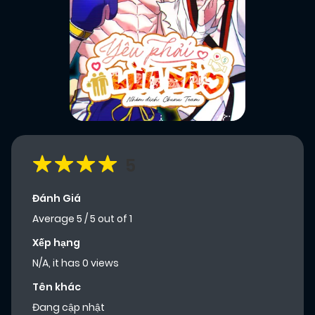
5
Đánh Giá
Average
5
/
5
out of
1
Xếp hạng
N/A, it has 0 views
Tên khác
Đang cập nhật