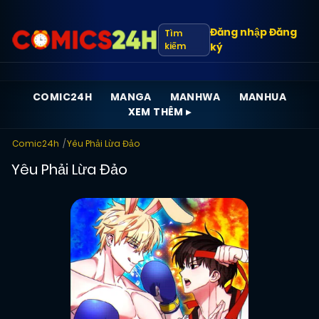
Đăng nhập
Đăng
Tìm
kiếm
ký
COMIC24H
MANGA
MANHWA
MANHUA
XEM THÊM ▸
Comic24h
Yêu Phải Lừa Đảo
Yêu Phải Lừa Đảo