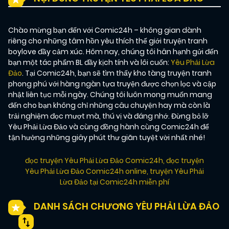
Chào mừng bạn đến với Comic24h – không gian dành
riêng cho những tâm hồn yêu thích thế giới truyện tranh
boylove đầy cảm xúc. Hôm nay, chúng tôi hân hạnh gửi đến
bạn một tác phẩm BL đầy kịch tính và lôi cuốn:
Yêu Phải Lừa
Đảo
. Tại Comic24h, bạn sẽ tìm thấy kho tàng truyện tranh
phong phú với hàng ngàn tựa truyện được chọn lọc và cập
nhật liên tục mỗi ngày. Chúng tôi luôn mong muốn mang
đến cho bạn không chỉ những câu chuyện hay mà còn là
trải nghiệm đọc mượt mà, thú vị và đáng nhớ. Đừng bỏ lỡ
Yêu Phải Lừa Đảo và cùng đồng hành cùng Comic24h để
tận hưởng những giây phút thư giãn tuyệt vời nhất nhé!
đọc truyện Yêu Phải Lừa Đảo Comic24h
,
đọc truyện
Yêu Phải Lừa Đảo Comic24h online
,
truyện Yêu Phải
Lừa Đảo tại Comic24h miễn phí
DANH SÁCH CHƯƠNG YÊU PHẢI LỪA ĐẢO