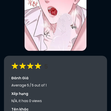
5
Đánh Giá
Average
5
/
5
out of
1
Xếp hạng
N/A, it has 0 views
Tên khác