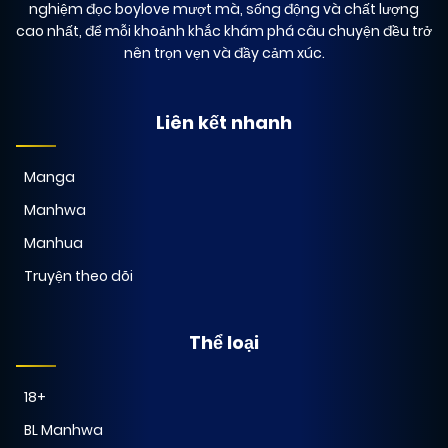
nghiệm đọc boylove mượt mà, sống động và chất lượng
cao nhất, để mỗi khoảnh khắc khám phá câu chuyện đều trở
01/02/2026
Chapter 13
(VIP)
nên trọn vẹn và đầy cảm xúc.
01/02/2026
Chapter 12
(VIP)
Liên kết nhanh
Manga
31/01/2026
Chapter 11
(VIP)
Manhwa
Manhua
31/01/2026
Chapter 10
(VIP)
Truyện theo dõi
30/01/2026
Chapter 9
(VIP)
Thể loại
18+
30/01/2026
Chapter 8
(VIP)
BL Manhwa