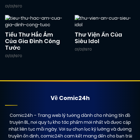
01/01/1970
07/02/2026
Chapter 19
(VIP)
Tiểu Thư Hắc Ám
Thư Viện Ẩn Của
Của Gia Đình Công
Siêu Idol
06/02/2026
Chapter 18
(VIP)
Tước
01/01/1970
01/01/1970
05/02/2026
Chapter 17
(VIP)
04/02/2026
Chapter 16
(VIP)
Về Comic24h
03/02/2026
Chapter 15
(VIP)
Comic24h
– Trang web lý tưởng dành cho những tín đồ
truyện BL, nơi quy tụ kho tác phẩm mới nhất và được cập
nhật liên tục mỗi ngày. Với sự chọn lọc kỹ lưỡng và đường
02/02/2026
Chapter 14
(VIP)
truyền ổn định, comic24h cam kết mang đến cho bạn trải