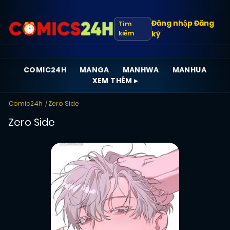
Đăng nhập
Đăng
Tìm
kiếm
ký
COMIC24H
MANGA
MANHWA
MANHUA
XEM THÊM ▸
Comic24h
Zero Side
Zero Side