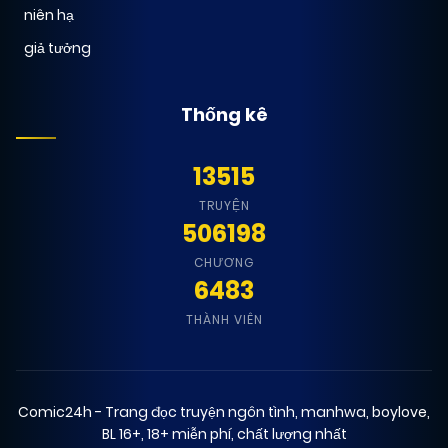
niên hạ
29/01/2026
Chapter 7
(VIP)
giả tưởng
28/01/2026
Chapter 6
(VIP)
Thống kê
28/01/2026
Chapter 5
(VIP)
13515
TRUYỆN
506198
25/01/2026
Chapter 4
(VIP)
CHƯƠNG
6483
22/01/2026
Chapter 3
(VIP)
THÀNH VIÊN
20/01/2026
Chapter 2
(VIP)
Comic24h - Trang đọc truyện ngôn tình, manhwa, boylove,
BL 16+, 18+ miễn phí, chất lượng nhất
20/01/2026