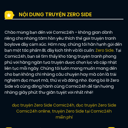
NỘI DUNG TRUYỆN ZERO SIDE
Chào mừng bạn đến với Comic24h – không gian dành
riêng cho những tâm hồn yêu thích thế giới truyện tranh
boylove đầy cảm xúc. Hôm nay, chúng tôi hân hạnh gửi đến
bạn một tác phẩm BL đầy kịch tính và lôi cuốn:
Zero Side
. Tại
Comic24h, bạn sẽ tìm thấy kho tàng truyện tranh phong
phú với hàng ngàn tựa truyện được chọn lọc và cập nhật
liên tục mỗi ngày. Chúng tôi luôn mong muốn mang đến
cho bạn không chỉ những câu chuyện hay mà còn là trải
nghiệm đọc mượt mà, thú vị và đáng nhớ. Đừng bỏ lỡ Zero
Side và cùng đồng hành cùng Comic24h để tận hưởng
những giây phút thư giãn tuyệt vời nhất nhé!
đọc truyện Zero Side Comic24h
,
đọc truyện Zero Side
Comic24h online
,
truyện Zero Side tại Comic24h
miễn phí