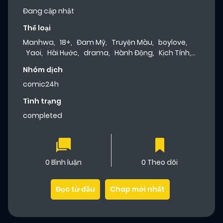
Đang cập nhật
Thể loại
Manhwa
,
18+
,
Đam Mỹ
,
Truyện Màu
,
boylove
,
Yaoi
,
Hài Hước
,
drama
,
Hành Động
,
Kịch Tính
,
Lãng Mạn
,
Tình Cảm
,
Dưa Leo Truyện
Nhóm dịch
comic24h
Tình trạng
completed
0 Bình luận
0 Theo dõi
Đọc từ đầu
Chap mới nhất