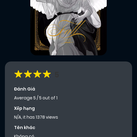
5
Đánh Giá
Average
5
/
5
out of
1
Xếp hạng
N/A, it has 1378 views
Tên khác
Không có