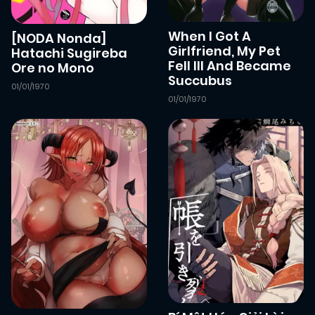
When I Got A
[NODA Nonda]
Girlfriend, My Pet
Hatachi Sugireba
Fell Ill And Became
Ore no Mono
Succubus
01/01/1970
01/01/1970