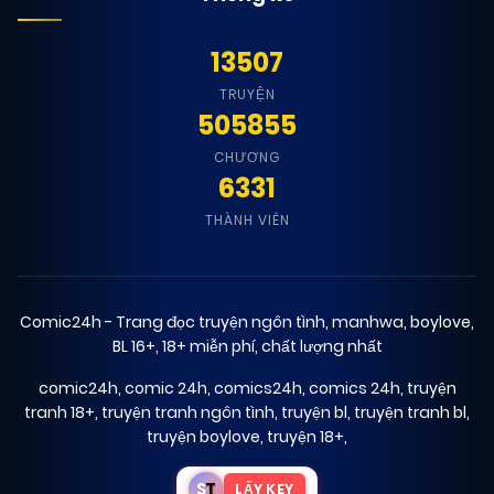
13507
TRUYỆN
505855
CHƯƠNG
6331
THÀNH VIÊN
Comic24h - Trang đọc truyện ngôn tình, manhwa, boylove,
BL 16+, 18+ miễn phí, chất lượng nhất
comic24h
,
comic 24h
,
comics24h
,
comics 24h
,
truyện
tranh 18+
,
truyện tranh ngôn tình
,
truyện bl
,
truyện tranh bl
,
truyện boylove
,
truyện 18+
,
S
T
LẤY KEY