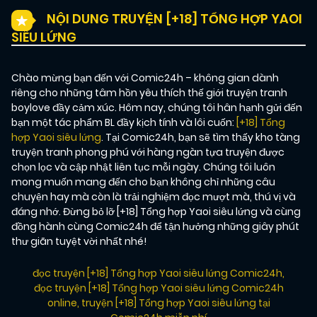
NỘI DUNG TRUYỆN [+18] TỔNG HỢP YAOI
SIÊU LỨNG
Chào mừng bạn đến với Comic24h – không gian dành
riêng cho những tâm hồn yêu thích thế giới truyện tranh
boylove đầy cảm xúc. Hôm nay, chúng tôi hân hạnh gửi đến
bạn một tác phẩm BL đầy kịch tính và lôi cuốn:
[+18] Tổng
hợp Yaoi siêu lứng
. Tại Comic24h, bạn sẽ tìm thấy kho tàng
truyện tranh phong phú với hàng ngàn tựa truyện được
chọn lọc và cập nhật liên tục mỗi ngày. Chúng tôi luôn
mong muốn mang đến cho bạn không chỉ những câu
chuyện hay mà còn là trải nghiệm đọc mượt mà, thú vị và
đáng nhớ. Đừng bỏ lỡ [+18] Tổng hợp Yaoi siêu lứng và cùng
đồng hành cùng Comic24h để tận hưởng những giây phút
thư giãn tuyệt vời nhất nhé!
đọc truyện [+18] Tổng hợp Yaoi siêu lứng Comic24h
,
đọc truyện [+18] Tổng hợp Yaoi siêu lứng Comic24h
online
,
truyện [+18] Tổng hợp Yaoi siêu lứng tại