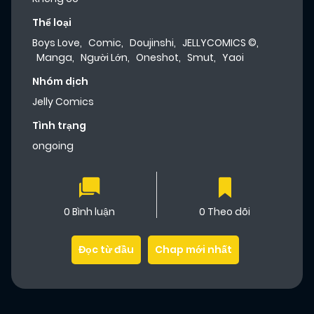
Thể loại
Boys Love
,
Comic
,
Doujinshi
,
JELLYCOMICS ©
,
Manga
,
Người Lớn
,
Oneshot
,
Smut
,
Yaoi
Nhóm dịch
Jelly Comics
Tình trạng
ongoing
0 Bình luận
0 Theo dõi
Đọc từ đầu
Chap mới nhất