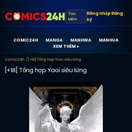
Đăng nhập
Đăng
Tìm
kiếm
ký
COMIC24H
MANGA
MANHWA
MANHUA
XEM THÊM ▸
Comic24h
[+18] Tổng hợp Yaoi siêu lứng
[+18] Tổng hợp Yaoi siêu lứng