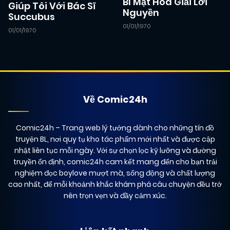
Bí Mật Hóa Giải Lời
Giúp Tôi Với Bác Sĩ
Nguyền
Succubus
01/01/1970
01/01/1970
Về Comic24h
Comic24h
– Trang web lý tưởng dành cho những tín đồ
truyện BL, nơi quy tụ kho tác phẩm mới nhất và được cập
nhật liên tục mỗi ngày. Với sự chọn lọc kỹ lưỡng và đường
truyền ổn định, comic24h cam kết mang đến cho bạn trải
nghiệm đọc boylove mượt mà, sống động và chất lượng
cao nhất, để mỗi khoảnh khắc khám phá câu chuyện đều trở
nên trọn vẹn và đầy cảm xúc.