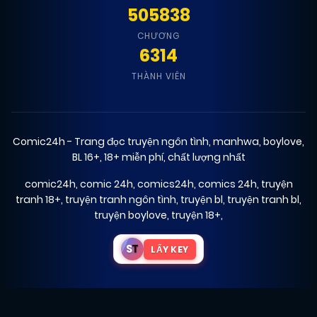
505838
CHƯƠNG
6314
THÀNH VIÊN
Comic24h - Trang đọc truyện ngôn tình, manhwa, boylove,
BL 16+, 18+ miễn phí, chất lượng nhất
comic24h
,
comic 24h
,
comics24h
,
comics 24h
,
truyện
tranh 18+
,
truyện tranh ngôn tình
,
truyện bl
,
truyện tranh bl
,
truyện boylove
,
truyện 18+
,
S
T
LẤY KEY
₪