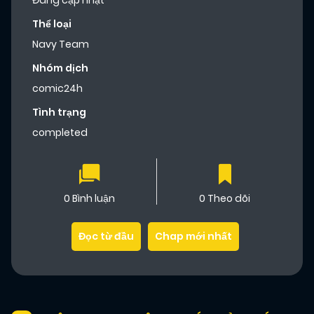
Đang cập nhật
Thể loại
Navy Team
Nhóm dịch
comic24h
Tình trạng
completed
0 Bình luận
0 Theo dõi
Đọc từ đầu
Chap mới nhất