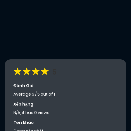
5
Đánh Giá
Average
5
/
5
out of
1
Xếp hạng
N/A, it has 0 views
Tên khác