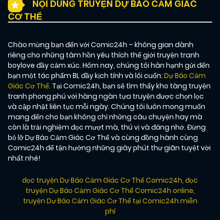
NỘI DUNG TRUYỆN DỰ BÁO CẢM GIÁC
CƠ THỂ
Chào mừng bạn đến với Comic24h – không gian dành
riêng cho những tâm hồn yêu thích thế giới truyện tranh
boylove đầy cảm xúc. Hôm nay, chúng tôi hân hạnh gửi đến
bạn một tác phẩm BL đầy kịch tính và lôi cuốn:
Dự Báo Cảm
Giác Cơ Thể
. Tại Comic24h, bạn sẽ tìm thấy kho tàng truyện
tranh phong phú với hàng ngàn tựa truyện được chọn lọc
và cập nhật liên tục mỗi ngày. Chúng tôi luôn mong muốn
mang đến cho bạn không chỉ những câu chuyện hay mà
còn là trải nghiệm đọc mượt mà, thú vị và đáng nhớ. Đừng
bỏ lỡ Dự Báo Cảm Giác Cơ Thể và cùng đồng hành cùng
Comic24h để tận hưởng những giây phút thư giãn tuyệt vời
nhất nhé!
đọc truyện Dự Báo Cảm Giác Cơ Thể Comic24h
,
đọc
truyện Dự Báo Cảm Giác Cơ Thể Comic24h online
,
truyện Dự Báo Cảm Giác Cơ Thể tại Comic24h miễn
phí