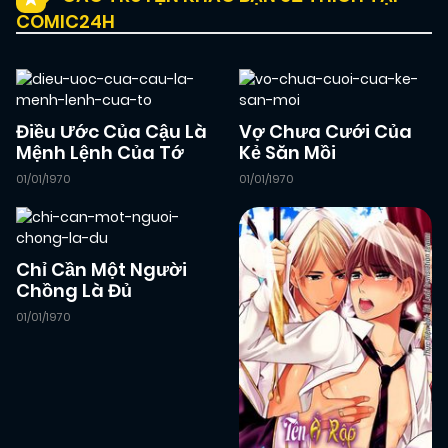
COMIC24H
Điều Ước Của Cậu Là
Vợ Chưa Cưới Của
Mệnh Lệnh Của Tớ
Kẻ Săn Mồi
01/01/1970
01/01/1970
Chỉ Cần Một Người
Chồng Là Đủ
01/01/1970