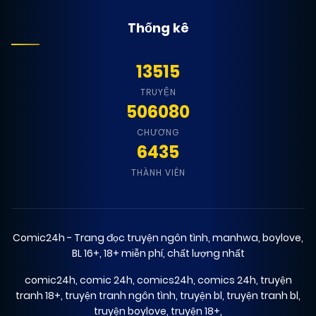
Thống kê
13515
TRUYỆN
506080
CHƯƠNG
6435
THÀNH VIÊN
Comic24h - Trang đọc truyện ngôn tình, manhwa, boylove,
BL 16+, 18+ miễn phí, chất lượng nhất
comic24h
,
comic 24h
,
comics24h
,
comics 24h
,
truyện
tranh 18+
,
truyện tranh ngôn tình
,
truyện bl
,
truyện tranh bl
,
truyện boylove
,
truyện 18+
,