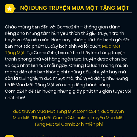
NỘI DUNG TRUYỆN MUA MỘT TẶNG MỘT
Chào mừng bạn đến với Comic24h – không gian dành
riêng cho những tâm hồn yêu thích thế giới truyện tranh
boylove đầy cảm xúc. Hôm nay, chúng tôi hân hạnh gửi đến
bạn một tác phẩm BL đầy kịch tính và lôi cuốn:
Mua Một
Tặng Một
. Tại Comic24h, bạn sẽ tìm thấy kho tàng truyện
tranh phong phú với hàng ngàn tựa truyện được chọn lọc
và cập nhật liên tục mỗi ngày. Chúng tôi luôn mong muốn
mang đến cho bạn không chỉ những câu chuyện hay mà
còn là trải nghiệm đọc mượt mà, thú vị và đáng nhớ. Đừng
bỏ lỡ Mua Một Tặng Một và cùng đồng hành cùng
Comic24h để tận hưởng những giây phút thư giãn tuyệt vời
nhất nhé!
đọc truyện Mua Một Tặng Một Comic24h
,
đọc truyện
Mua Một Tặng Một Comic24h online
,
truyện Mua Một
Tặng Một tại Comic24h miễn phí