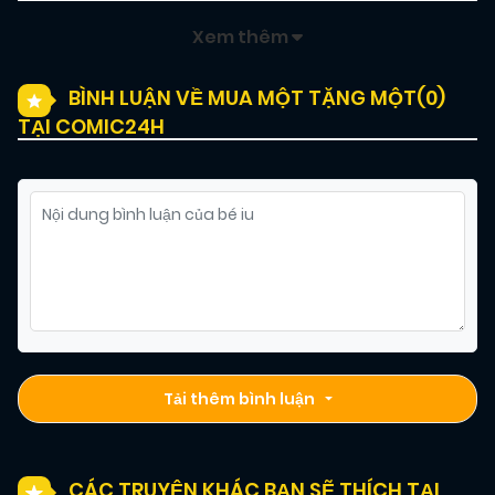
Xem thêm
BÌNH LUẬN VỀ MUA MỘT TẶNG MỘT(
0
)
TẠI COMIC24H
Tải thêm bình luận
CÁC TRUYỆN KHÁC BẠN SẼ THÍCH TẠI