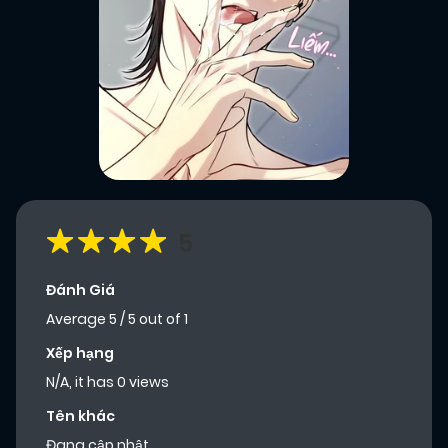
5
Đánh Giá
Average
5
/
5
out of
1
Xếp hạng
N/A, it has 0 views
Tên khác
Đang cập nhật