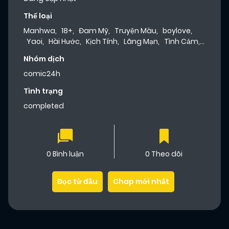
Thể loại
Manhwa
,
18+
,
Đam Mỹ
,
Truyện Màu
,
boylove
,
Yaoi
,
Hài Hước
,
Kịch Tính
,
Lãng Mạn
,
Tình Cảm
,
Dưa Leo Truyện
Nhóm dịch
comic24h
Tình trạng
completed
0 Bình luận
0 Theo dõi
Đọc từ đầu
Chap mới nhất