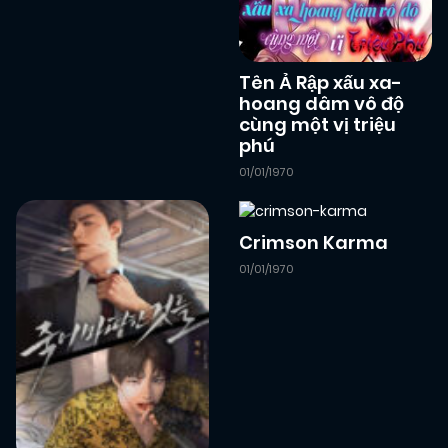
Tên Ả Rập xấu xa-
hoang dâm vô độ
cùng một vị triệu
phú
01/01/1970
Crimson Karma
01/01/1970