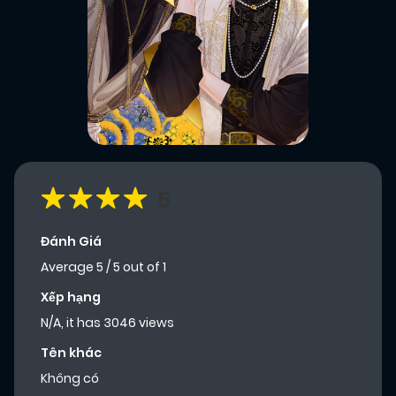
5
Đánh Giá
Average
5
/
5
out of
1
Xếp hạng
N/A, it has 3046 views
Tên khác
Không có