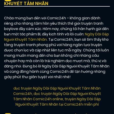
KHUYẾT TÂM NHÃN
Chào mừng bạn đến với Comic24h – không gian dành
riêng cho những tâm hồn yêu thích thế giới truyện tranh
boylove đầy cảm xúc. Hôm nay, chúng tôi hân hạnh gửi đến
bạn một tác phẩm BL đầy kịch tính và lôi cuốn:
Ngày Dài Gặp
Người Khuyết Tâm Nhãn
. Tại Comic24h, bạn sẽ tìm thấy kho
tàng truyện tranh phong phú với hàng ngàn tựa truyện
được chọn lọc và cập nhật liên tục mỗi ngày. Chúng tôi luôn
mong muốn mang đến cho bạn không chỉ những câu
chuyện hay mà còn là trải nghiệm đọc mượt mà, thú vị và
đáng nhớ. Đừng bỏ lỡ Ngày Dài Gặp Người Khuyết Tâm Nhãn
và cùng đồng hành cùng Comic24h để tận hưởng những
giây phút thư giãn tuyệt vời nhất nhé!
đọc truyện Ngày Dài Gặp Người Khuyết Tâm Nhãn
Comic24h
,
đọc truyện Ngày Dài Gặp Người Khuyết
Tâm Nhãn Comic24h online
,
truyện Ngày Dài Gặp
Người Khuyết Tâm Nhãn tại Comic24h miễn phí