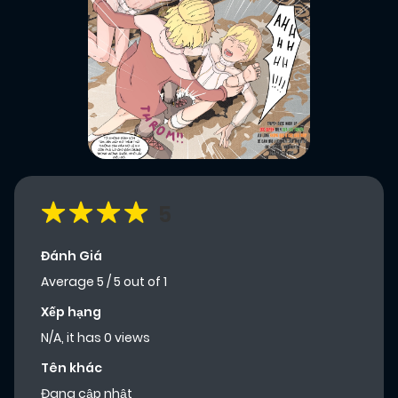
5
Đánh Giá
Average
5
/
5
out of
1
Xếp hạng
N/A, it has 0 views
Tên khác
Đang cập nhật