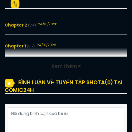
24/01/2026
Chapter 2
(VIP)
24/01/2026
Chapter 1
(VIP)
Xem thêm
BÌNH LUẬN VỀ TUYỂN TẬP SHOTA(
0
) TẠI
COMIC24H