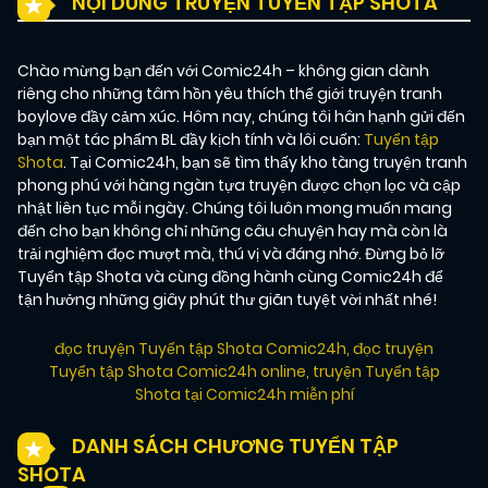
NỘI DUNG TRUYỆN TUYỂN TẬP SHOTA
Chào mừng bạn đến với Comic24h – không gian dành
riêng cho những tâm hồn yêu thích thế giới truyện tranh
boylove đầy cảm xúc. Hôm nay, chúng tôi hân hạnh gửi đến
bạn một tác phẩm BL đầy kịch tính và lôi cuốn:
Tuyển tập
Shota
. Tại Comic24h, bạn sẽ tìm thấy kho tàng truyện tranh
phong phú với hàng ngàn tựa truyện được chọn lọc và cập
nhật liên tục mỗi ngày. Chúng tôi luôn mong muốn mang
đến cho bạn không chỉ những câu chuyện hay mà còn là
trải nghiệm đọc mượt mà, thú vị và đáng nhớ. Đừng bỏ lỡ
Tuyển tập Shota và cùng đồng hành cùng Comic24h để
tận hưởng những giây phút thư giãn tuyệt vời nhất nhé!
đọc truyện Tuyển tập Shota Comic24h
,
đọc truyện
Tuyển tập Shota Comic24h online
,
truyện Tuyển tập
Shota tại Comic24h miễn phí
DANH SÁCH CHƯƠNG TUYỂN TẬP
SHOTA