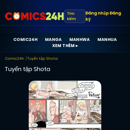
Đăng nhập
Đăng
Tìm
kiếm
ký
COMIC24H
MANGA
MANHWA
MANHUA
XEM THÊM ▸
Comic24h
Tuyển tập Shota
Tuyển tập Shota