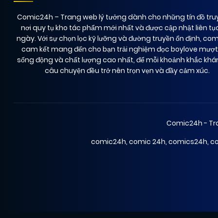
Comic24h
– Trang web lý tưởng dành cho những tín đồ truy
nơi quy tụ kho tác phẩm mới nhất và được cập nhật liên tụ
ngày. Với sự chọn lọc kỹ lưỡng và đường truyền ổn định, co
cam kết mang đến cho bạn trải nghiệm đọc boylove mượ
sống động và chất lượng cao nhất, để mỗi khoảnh khắc kh
câu chuyện đều trở nên trọn vẹn và đầy cảm xúc.
Comic24h - Tra
comic24h
,
comic 24h
,
comics24h
,
c