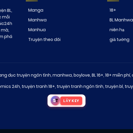
Manga
18+
ện BL,
c mỗi
Manhwa
BL Manhwa
mic24h
Manhua
niên hạ
t mà,
ám phá
Truyện theo dõi
giả tưởng
ng đọc truyện ngôn tình, manhwa, boylove, BL 16+, 18+ miễn phí, 
omics 24h
,
truyện tranh 18+
,
truyện tranh ngôn tình
,
truyện bl
,
truy
S
T
LẤY KEY
₪