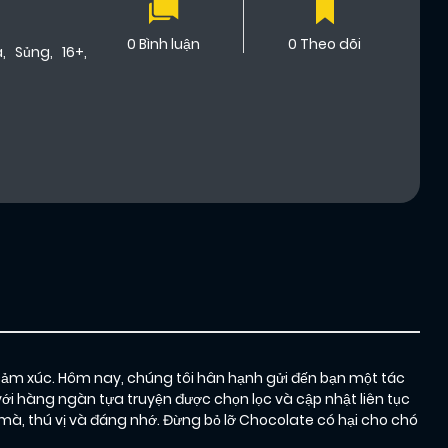
0 Bình luận
0 Theo dõi
a
,
Sủng
,
16+
,
cảm xúc. Hôm nay, chúng tôi hân hạnh gửi đến bạn một tác
với hàng ngàn tựa truyện được chọn lọc và cập nhật liên tục
, thú vị và đáng nhớ. Đừng bỏ lỡ Chocolate có hại cho chó