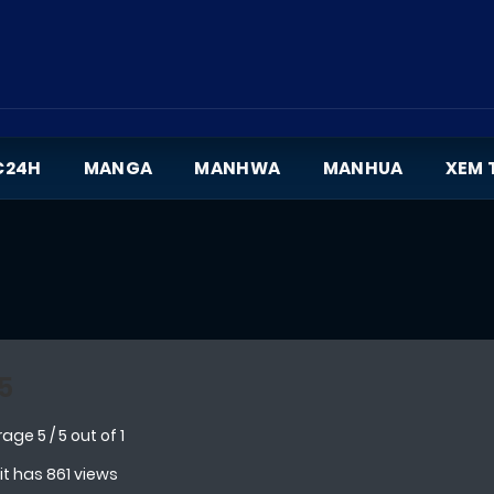
C24H
MANGA
MANHWA
MANHUA
XEM 
5
rage
5
/
5
out of
1
 it has 861 views