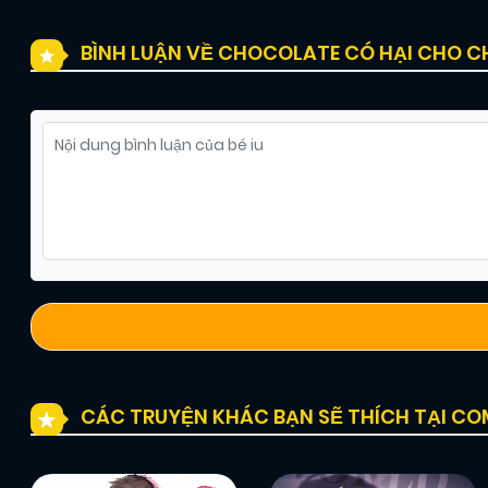
BÌNH LUẬN VỀ CHOCOLATE CÓ HẠI CHO C
CÁC TRUYỆN KHÁC BẠN SẼ THÍCH TẠI C