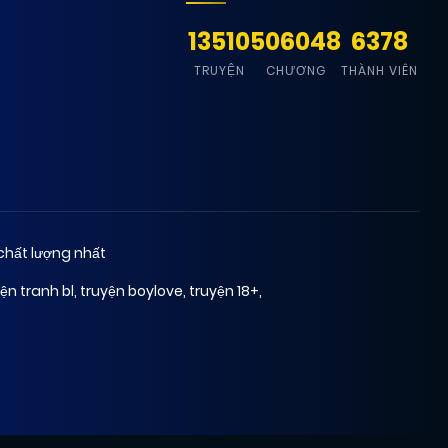
13510
506048
6378
TRUYỆN
CHƯƠNG
THÀNH VIÊN
chất lượng nhất
ện tranh bl
,
truyện boylove
,
truyện 18+
,