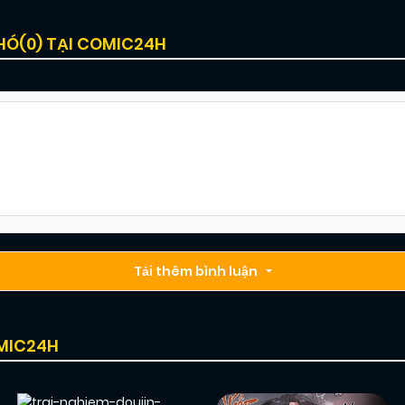
HÓ(
0
) TẠI COMIC24H
Tải thêm bình luận
OMIC24H