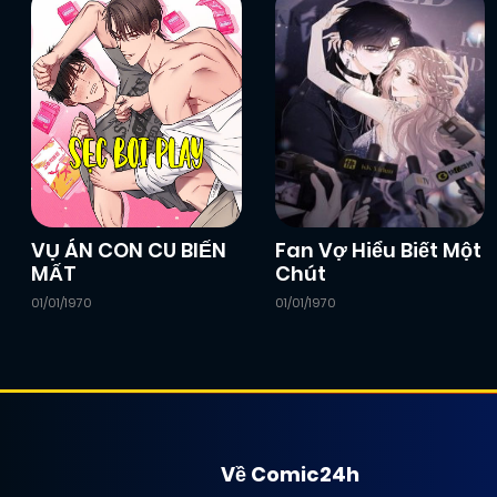
VỤ ÁN CON CU BIẾN
Fan Vợ Hiểu Biết Một
MẤT
Chút
01/01/1970
01/01/1970
Về Comic24h