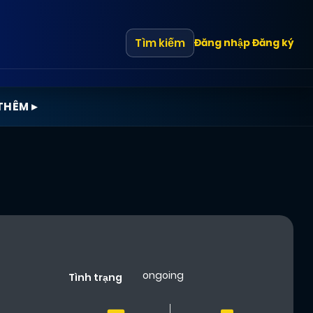
Tìm kiếm
Đăng nhập
Đăng ký
THÊM ▸
ongoing
Tình trạng