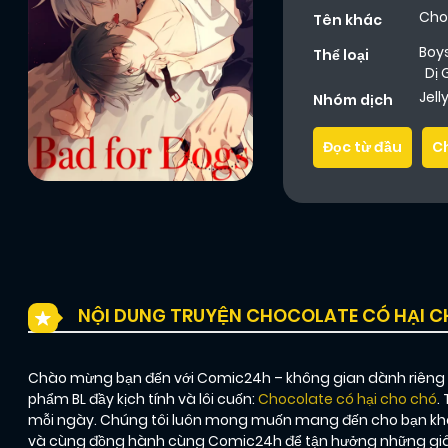
Cho
Tên khác
Boy
Thể loại
Dị 
Jel
Nhóm dịch
Đọc từ đầu
C
NỘI DUNG TRUYỆN CHOCOLATE CÓ HẠI 
Chào mừng bạn đến với Comic24h – không gian dành riêng ch
phẩm BL đầy kịch tính và lôi cuốn:
Chocolate có hại cho chó
.
mỗi ngày. Chúng tôi luôn mong muốn mang đến cho bạn khôn
và cùng đồng hành cùng Comic24h để tận hưởng những giây 