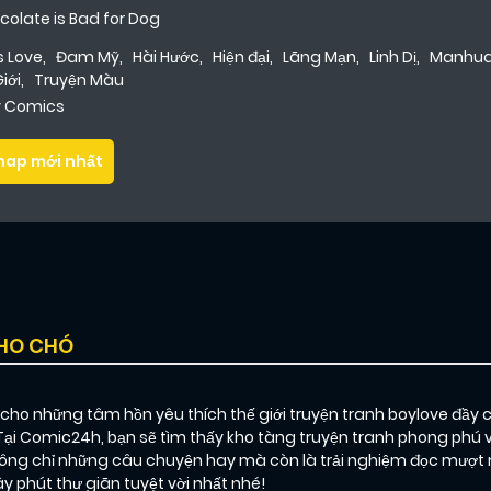
colate is Bad for Dog
s Love
,
Đam Mỹ
,
Hài Hước
,
Hiện đại
,
Lãng Mạn
,
Linh Dị
,
Manhu
Giới
,
Truyện Màu
ly Comics
hap mới nhất
CHO CHÓ
o những tâm hồn yêu thích thế giới truyện tranh boylove đầy 
 Tại Comic24h, bạn sẽ tìm thấy kho tàng truyện tranh phong phú 
g chỉ những câu chuyện hay mà còn là trải nghiệm đọc mượt mà
phút thư giãn tuyệt vời nhất nhé!