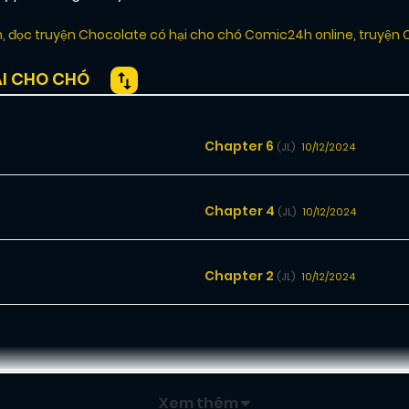
h
,
đọc truyện Chocolate có hại cho chó Comic24h online
,
truyện 
I CHO CHÓ
Chapter 6
10/12/2024
(JL)
Chapter 4
10/12/2024
(JL)
Chapter 2
10/12/2024
(JL)
Xem thêm